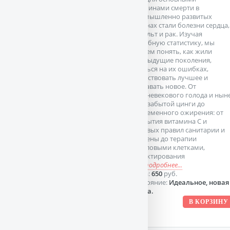
причинами смерти в
промышленно развитых
странах стали болезни сердца,
инсульт и рак. Изучая
подобную статистику, мы
можем понять, как жили
предыдущие поколения,
учиться на их ошибках,
заимствовать лучшее и
создавать новое. От
средневекового голода и нын
полузабытой цинги до
современного ожирения: от
открытия витамина С и
базовых правил санитарии и
гигиены до терапии
стволовыми клетками,
редактирования
ДН
подробнее...
Цена:
650
руб.
Состояние:
Идеальное, новая
книга.