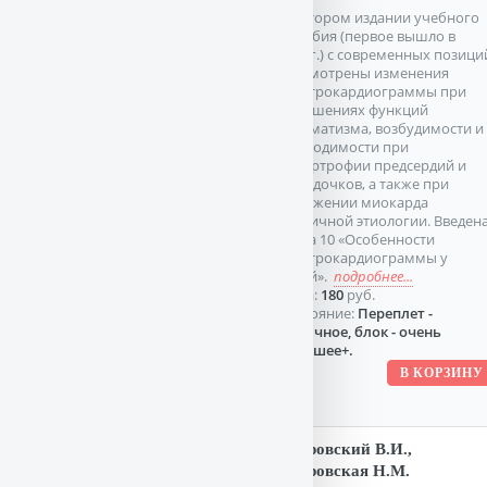
Во втором издании учебного
пособия (первое вышло в
1987г.) с современных позици
рассмотрены изменения
электрокардиограммы при
нарушениях функций
автоматизма, возбудимости и
проводимости при
гипертрофии предсердий и
желудочков, а также при
поражении миокарда
различной этиологии. Введен
глава 10 «Особенности
электрокардиограммы у
детей».
подробнее...
Цена:
180
руб.
Состояние:
Переплет -
отличное, блок - очень
хорошее+.
Дубровский В.И.,
Дубровская Н.М.