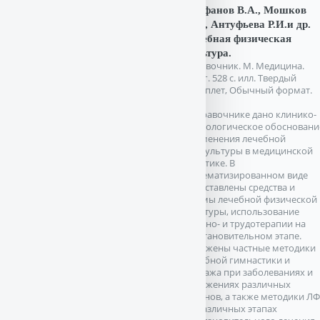
Епифанов В.А., Мошков
В.Н., Антуфьева Р.И.и др.
Лечебная физическая
культура.
Справочник. М. Медицина.
1987г. 528 с. илл. Твердый
переплет, Обычный формат.
В справочнике дано клинико-
физиологическое обосновани
применения лечебной
физкультуры в медицинской
практике. В
систематизированном виде
представлены средства и
формы лечебной физической
культуры, использование
механо- и трудотерапии на
восстановительном этапе.
Изложены частные методики
лечебной гимнастики и
массажа при заболеваниях и
поражениях различных
органов, а также методики Л
на различных этапах