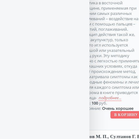
практика в восточной
медицине, применяемая при
лечении самых различных
заболеваний – воздействие на
точки с помощью пальцев –
нажатий, поглаживаний.
Принцип действия такой же,
как у акупунктур, только
вместо игл используется
большой или указательный
палец руки. Эту методику
можно с легкостью применят
в домашних условиях, откуда
ведет происхождение метод,
рассматривала симптомы как
природные феномены и лечи
их. Для каждого симптома ил
синдрома в книге приводится
таблица-
подробнее...
Цена:
100
руб.
Состояние:
Очень хорошее
Козлов М. П., Султанов Г. 