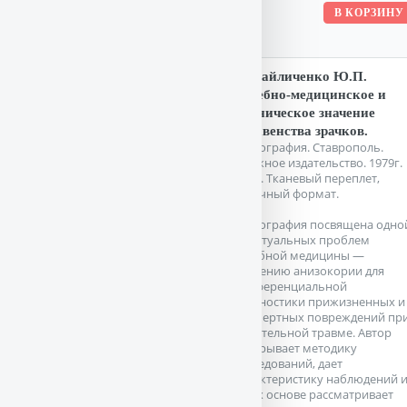
Михайличенко Ю.П.
Судебно-медицинское и
клиническое значение
неравенства зрачков.
Монография. Ставрополь.
Книжное издательство. 1979г.
135 с. Тканевый переплет,
Обычный формат.
Монография посвящена одно
из актуальных проблем
судебной медицины —
значению анизокории для
дифференциальной
диагностики прижизненных и
посмертных повреждений пр
смертельной травме. Автор
раскрывает методику
исследований, дает
характеристику наблюдений 
на их основе рассматривает