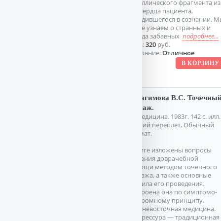
металлического фрагмента из
под сердца пациента,
находившегося в сознании. М
также узнаем о странных и
иногда забавных
подробнее...
Цена:
320
руб.
Состояние:
Отличное
Ибрагимова В.С. Точечны
массаж.
М. Медицина. 1983г. 142 с. илл.
Мягкий переплет, Обычный
формат.
В книге изложены вопросы
оказания доврачебной
помощи методом точечного
массажа, а также основные
правила его проведения.
Построена она по симптомо-
синдромному принципу.
Древневосточная медицина.
Акупрессура — традиционная