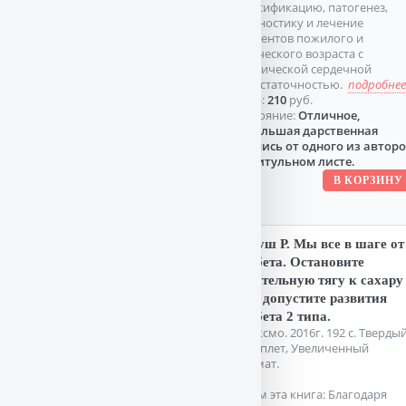
классификацию, патогенез,
диагностику и лечение
пациентов пожилого и
старческого возраста с
хронической сердечной
недостаточностью.
подробнее.
Цена:
210
руб.
Состояние:
Отличное,
небольшая дарственная
надпись от одного из автор
на титульном листе.
Аллуш Р. Мы все в шаге от
диабета. Остановите
губительную тягу к сахару
и не допустите развития
диабета 2 типа.
М. Эксмо. 2016г. 192 с. Тверды
переплет, Увеличенный
формат.
О чем эта книга: Благодаря