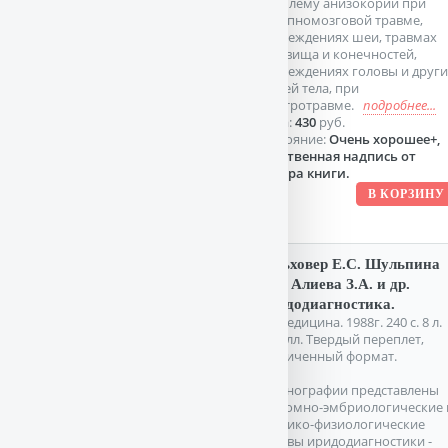
проблему анизокории при
черепномозговой травме,
повреждениях шеи, травмах
туловища и конечностей,
повреждениях головы и други
частей тела, при
электротравме.
подробнее...
Цена:
430
руб.
Состояние:
Очень хорошее+,
дарственная надпись от
автора книги.
Вельховер Е.С. Шульпина
Н.Б. Алиева З.А. и др.
Иридодиагностика.
М. Медицина. 1988г. 240 с. 8 л.
цв. илл. Твердый переплет,
Увеличенный формат.
В монографии представлены
анатомно-эмбриологические 
клинико-физиологические
основы иридодиагностики -