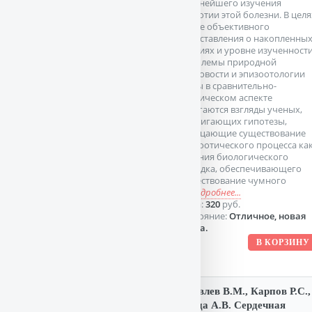
дальнейшего изучения
энзоотии этой болезни. В целя
более объективного
представления о накопленны
знаниях и уровне изученност
проблемы природной
очаговости и эпизоотологии
чумы в сравнительно-
критическом аспекте
излагаются взгляды ученых,
выдвигающих гипотезы,
отрицающие существование
эпизоотического процесса ка
явления биологического
порядка, обеспечивающего
существование чумного
м
подробнее...
Цена:
320
руб.
Состояние:
Отличное, новая
книга.
Яковлев В.М., Карпов Р.С.,
Ягода А.В. Сердечная