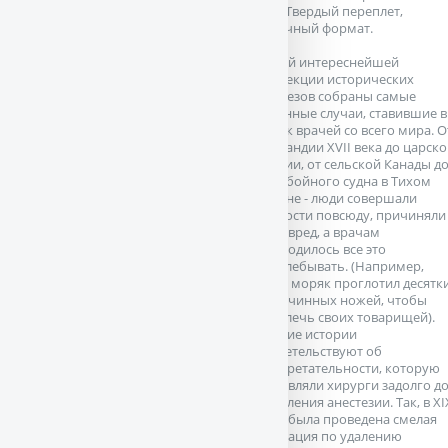
илл. Твердый переплет,
Обычный формат.
В этой интереснейшей
коллекции исторических
курьезов собраны самые
странные случаи, ставившие в
тупик врачей со всего мира. О
Голландии XVII века до царск
России, от сельской Канады д
китобойного судна в Тихом
океане - люди совершали
глупости повсюду, причиняли
себе вред, а врачам
приходилось все это
расхлебывать. (Например,
один моряк проглотил десятк
перочинных ножей, чтобы
развлечь своих товарищей).
Другие истории
свидетельствуют об
изобретательности, которую
проявляли хирурги задолго д
появления анестезии. Так, в XI
веке была проведена смелая
операция по удалению