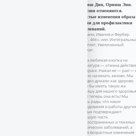
Орниш Дин, Орниш Энн.
Болезни отменяются.
Простые изменения образа
жизни для профилактики
заболеваний.
М. Манн, Иванов и Фербер.
2020г. 464 с. илл. Интегральны
переплет, Увеличенный
формат.
Наша любимая кнопка на
клавиатуре — отмена действия
Backspace. Нажал ее — раз! — 
можно начинать заново. Мы
нередко думали: как здорово
было бы иметь такую же
клавишу для нашего здоровья
И вот теперь она есть! Мы
очень рады, что наши
исследования и работы други
ученых подтверждают:
большую часть
распространенных и тяжелых
хронических заболеваний, а
также возрастные изменения