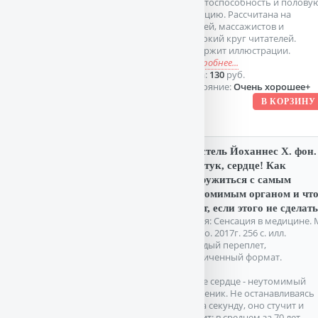
работоспособность и полову
функцию. Рассчитана на
врачей, массажистов и
широкий круг читателей.
Содержит иллюстрации.
подробнее...
Цена:
130
руб.
Состояние:
Очень хорошее+
Борстель Йоханнес Х. фон.
Тук-тук, сердце! Как
подружиться с самым
неутомимым органом и чт
будет, если этого не сделать
Серия: Сенсация в медицине. 
Эксмо. 2017г. 256 с. илл.
Твердый переплет,
Увеличенный формат.
Наше сердце - неутомимый
труженик. Не останавливаясь
ни на секунду, оно стучит и
стучит: в среднем за 70 лет