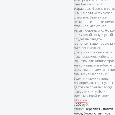
набегает без малого 3
миллиарда раз. И все для того,
чтобы мы могли жить в свое
удовольствие. Взамен же
сердце не просит почти ничег
единственное, что от нас
требуется, - беречь его. Но ка
именно? Самый популярный
ответ будет выглядеть
примерно так: надо правильн
питаться, заниматься
физкультурой, отказаться от
вредных привычек, избегать
стресса… Увы, эти общие фра
настолько навязли в зубах, чт
мы лишь отмахиваемся от них
И потом, ну как любовь к
фастфуду или кружка пива
может навредить сердцу? Вы
правда хотите понять? Тогда
прочтите эту книгу. Если
подумать, мы крайне мало
зн
подробнее...
Цена:
200
руб.
Состояние:
Переплет - почти
отличное, блок - отличное.