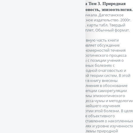
Чума Том 3. Природная
очаговость, эпизоотология.
Махачкала. Дагестанское
книжное издательство. 2000г.
304 с. карты табл. Твердый
переплет, Обычный формат.
Основную часть книги
составляет обсуждение
закономерностей течения
эпизоотического процесса
чумы с позиции учения о
заразных болезнях с
природной очаговостью и
общей теории систем. В этой
связи в книгу внесены
дополнения в обоснование
концепции саморегуляции
системы эпизоотического
процесса чумы и методологи
дальнейшего изучения
энзоотии этой болезни. В целя
более объективного
представления о накопленны
знаниях и уровне изученност
проблемы природной