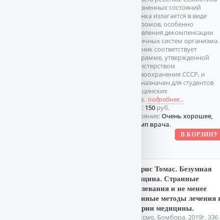
болезненных состояний
ребенка излагается в виде
синдромов, особенно
проявления декомпенсации
различных систем организма.
Учебник соответствует
программе, утвержденной
Министерством
здравоохранения СССР, и
предназначен для студентов
медицинских
вузов.
подробнее...
Цена:
150
руб.
Состояние:
Очень хорошее,
штамп врача.
Моррис Томас. Безумная
медицина. Странные
заболевания и не менее
странные методы лечения 
истории медицины.
М. Эксмо. Бомбора. 2019г. 336 