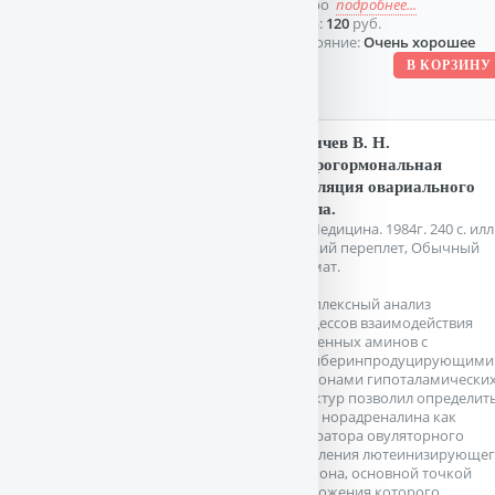
микро
подробнее...
Цена:
120
руб.
Состояние:
Очень хорошее
Бабичев В. Н.
Нейрогормональная
регуляция овариального
цикла.
М. Медицина. 1984г. 240 с. илл
Мягкий переплет, Обычный
формат.
Комплексный анализ
процессов взаимодействия
биогенных аминов с
люлиберинпродуцирующими
нейронами гипоталамически
структур позволил определит
роль норадреналина как
генератора овуляторного
выделения лютеинизирующе
гормона, основной точкой
приложения которого