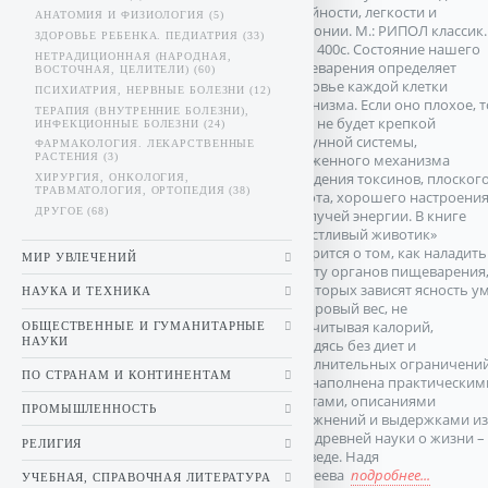
стройности, легкости и
АНАТОМИЯ И ФИЗИОЛОГИЯ (5)
гармонии. М.: РИПОЛ классик.
ЗДОРОВЬЕ РЕБЕНКА. ПЕДИАТРИЯ (33)
2015. 400с. Состояние нашего
НЕТРАДИЦИОННАЯ (НАРОДНАЯ,
пищеварения определяет
ВОСТОЧНАЯ, ЦЕЛИТЕЛИ) (60)
здоровье каждой клетки
ПСИХИАТРИЯ, НЕРВНЫЕ БОЛЕЗНИ (12)
организма. Если оно плохое, т
ТЕРАПИЯ (ВНУТРЕННИЕ БОЛЕЗНИ),
у нас не будет крепкой
ИНФЕКЦИОННЫЕ БОЛЕЗНИ (24)
иммунной системы,
ФАРМАКОЛОГИЯ. ЛЕКАРСТВЕННЫЕ
отлаженного механизма
РАСТЕНИЯ (3)
выведения токсинов, плоског
ХИРУРГИЯ, ОНКОЛОГИЯ,
ТРАВМАТОЛОГИЯ, ОРТОПЕДИЯ (38)
живота, хорошего настроени
ДРУГОЕ (68)
и кипучей энергии. В книге
«Счастливый животик»
говорится о том, как наладить
МИР УВЛЕЧЕНИЙ
работу органов пищеварения
от которых зависят ясность у
НАУКА И ТЕХНИКА
и здоровый вес, не
подсчитывая калорий,
ОБЩЕСТВЕННЫЕ И ГУМАНИТАРНЫЕ
НАУКИ
обходясь без диет и
дополнительных ограничений
ПО СТРАНАМ И КОНТИНЕНТАМ
Она наполнена практическим
советами, описаниями
ПРОМЫШЛЕННОСТЬ
упражнений и выдержками из
книг древней науки о жизни –
РЕЛИГИЯ
аюрведе. Надя
Андреева
подробнее...
УЧЕБНАЯ, СПРАВОЧНАЯ ЛИТЕРАТУРА