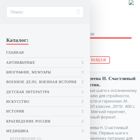
BUKINIST26.RU
Букинистические книги в Ставрополе
Каталог:
Другое
ГЛАВНАЯ
ПРЕДЫДУЩАЯ
СЛЕДУЮЩАЯ
АНТИКВАРНЫЕ
БИОГРАФИИ, МЕМУАРЫ
Андреева Н. Счастливый
ВОЕННОЕ ДЕЛО, ВОЕННАЯ ИСТОРИЯ
животик.
Первые шаги к осознанному
ДЕТСКАЯ ЛИТЕРАТУРА
питанию для стройности,
легкости и гармонии. М.
ИСКУССТВО
РИПОЛ классик. 2015г. 400 с.
табл. Мягкий переплет,
ИСТОРИЯ
Обычный формат.
КРАЕВЕДЕНИЕ РОССИИ
Андреева Н. Счастливый
МЕДИЦИНА
животик. Первые шаги к
осознанному питанию для
ВЕТЕРИНАРИЯ (2)