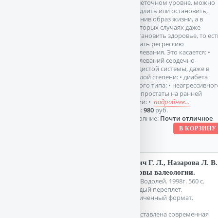
на клеточном уровне, можно
замедлить или остановить,
изменив образ жизни, а в
некоторых случаях даже
восстановить здоровье, то ест
вызвать регрессию
заболевания. Это касается: •
заболеваний сердечно-
сосудистой системы, даже в
тяжелой степени: • диабета
второго типа: • неагрессивног
рака простаты на ранней
стадии: •
подробнее...
Цена:
980
руб.
Состояние:
Почти отличное
Билич Г. Л., Назарова Л. В.
Основы валеологии.
СПб. Водолей. 1998г. 560 с.
Твердый переплет,
Увеличенный формат.
Представлена современная