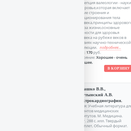
концепция валеологии - наук
о здоровье,которая включает
знание строения и
функционирования тела
человека,принципы здоровог
образа жизни,основные
опасности для здоровья
человека на рубеже веков в
условиях научно-технической
революции.
подробнее...
Цена:
170
руб.
Состояние:
Хорошее - очень
хорошее.
Мурашко В.В.,
Струтынский А.В.
Электрокардиография.
Серия: Учебная литература дл
студентов медицинских
институтов. М. Медицина.
1991г. 288 с. илл. Твердый
переплет, Обычный формат.