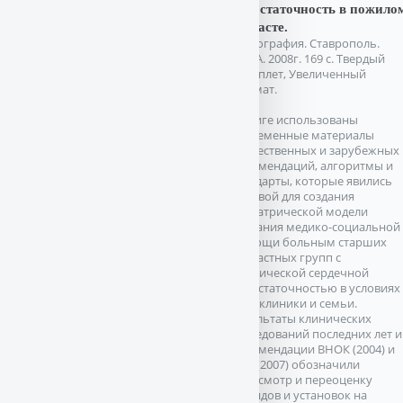
недостаточность в пожило
возрасте.
Монография. Ставрополь.
СГМА. 2008г. 169 с. Твердый
переплет, Увеличенный
формат.
В книге использованы
современные материалы
отечественных и зарубежных
рекомендаций, алгоритмы и
стандарты, которые явились
основой для создания
гериатрической модели
оказания медико-социальной
помощи больным старших
возрастных групп с
хронической сердечной
недостаточностью в условиях
поликлиники и семьи.
Результаты клинических
исследований последних лет и
рекомендации ВНОК (2004) и
ЕОК (2007) обозначили
пересмотр и переоценку
взглядов и установок на