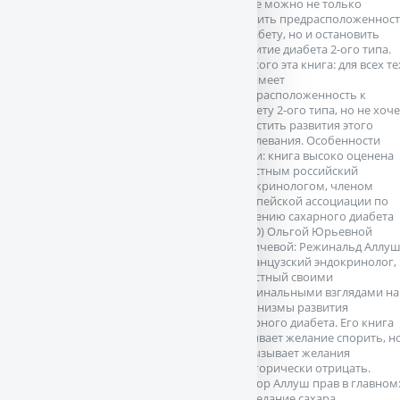
книге можно не только
выявить предрасположеннос
к диабету, но и остановить
развитие диабета 2-ого типа.
Для кого эта книга: для всех те
кто имеет
предрасположенность к
диабету 2-ого типа, но не хоче
допустить развития этого
заболевания. Особенности
книги: книга высоко оценена
известным российский
эндокринологом, членом
Европейской ассоциации по
изучению сахарного диабета
(EASD) Ольгой Юрьевной
Демичевой: Режинальд Аллу
– французский эндокринолог,
известный своими
оригинальными взглядами на
механизмы развития
сахарного диабета. Его книга
вызывает желание спорить, н
не вызывает желания
категорически отрицать.
Доктор Аллуш прав в главном
переедание сахара