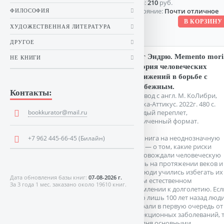
Цена:
210
руб.
Состояние:
Почти отличное
ФИЛОСОФИЯ
ХУДОЖЕСТВЕННАЯ ЛИТЕРАТУРА
ДРУГОЕ
Дойг Эндрю. Memento mori
НЕ КНИГИ
История человеческих
достижений в борьбе с
неизбежным.
Контакты:
Перевод с англ. М. КоЛибри,
Азбука-Аттикус. 2022г. 480 с.
bookkurator@mail.ru
Твердый переплет,
Увеличенный формат.
Это книга на неоднозначную
+7 962 445-66-45 (Билайн)
тему — о том, какие риски
сопровождали человеческую
жизнь на протяжении веков и
как люди учились избегать их
Дата обновления базы книг:
07-08-2026 г.
своем естественном
За 3 года 1 мес. заказано около 19610 книг.
стремлении к долголетию. Есл
всего лишь 100 лет назад люд
умирали в первую очередь от
инфекционных заболеваний, 
сегодня основными