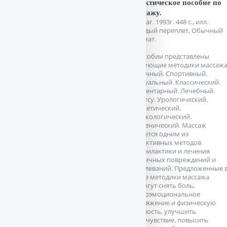
Практическое пособие по
массажу.
М. Шаг. 1993г. 448 с., илл.
Твердый переплет, Обычный
формат.
В пособии представлены
следующие методики массажа
Точечный. Спортивный.
Сексуальный. Классический.
Сегментарный. Лечебный.
Шиатсу. Урологический.
Косметический.
Гинекологический.
Гигиенический. Массаж
является одним из
эффективных методов
профилактики и лечения
различных повреждений и
заболеваний. Предложенные 
книге методики массажа
помогут снять боль,
психоэмоциональное
напряжение и физическую
усталость, улучшить
самочувствие, повысить