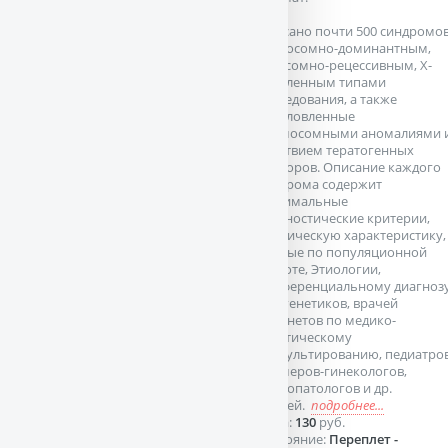
Описано почти 500 синдромо
с аутосомно-доминантным,
аутосомно-рецессивным, Х-
сцепленным типами
наследования, а также
обусловленные
хромосомными аномалиями 
действием тератогенных
факторов. Описание каждого
синдрома содержит
минимальные
диагностические критерии,
клиническую характеристику,
данные по популяционной
частоте, Этиологии,
дифференциальному диагнозу
Для генетиков, врачей
кабинетов по медико-
генетическому
консультированию, педиатров
акушеров-гинекологов,
невропатологов и др.
врачей.
подробнее...
Цена:
130
руб.
Состояние:
Переплет -