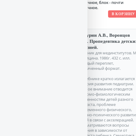
отличное, блок - почти
отличное.
Мазурин А.В., Воронцов
И.М. Пропедевтика детски
болезней.
Учебник для мединститутов. М
Медицина. 1986г. 432 с. илл.
Твердый переплет,
Увеличенный формат.
В учебнике кратко излагается
история развития педиатрии.
Особое внимание отводится
анатомо-физиологическим
особенностям детей разного
возраста, проблеме
современного физического,
нервно-психического развити
детей в связи с акселерацией.
Рассматриваются вопросы
питания в зависимости от
возраста ребенка. Семиотика