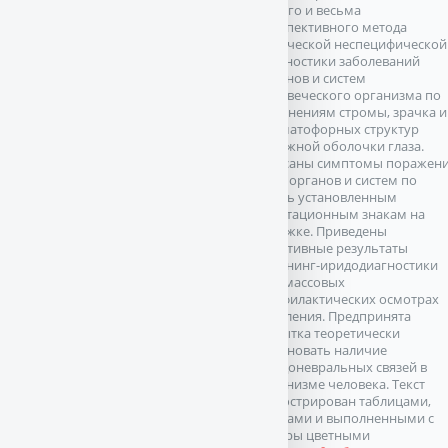
нового и весьма
перспективного метода
топической неспецифической
диагностики заболеваний
органов и систем
человеческого организма по
изменениям стромы, зрачка и
хроматофорных структур
радужной оболочки глаза.
Описаны симптомы поражен
ряда органов и систем по
вновь установленным
адаптационным знакам на
радужке. Приведены
позитивные результаты
скрининг-иридодиагностики
при массовых
профилактических осмотрах
населения. Предпринята
попытка теоретически
обосновать наличие
иридоневральных связей в
организме человека. Текст
иллюстрирован таблицами,
схемами и выполненными с
натуры цветными