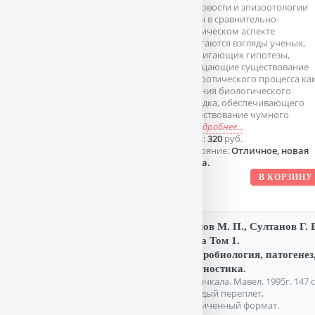
очаговости и эпизоотологии
чумы в сравнительно-
критическом аспекте
излагаются взгляды ученых,
выдвигающих гипотезы,
отрицающие существование
эпизоотического процесса ка
явления биологического
порядка, обеспечивающего
существование чумного
м
подробнее...
Цена:
320
руб.
Состояние:
Отличное, новая
книга.
Козлов М. П., Султанов Г. 
Чума Том 1.
Микробиология, патогенез
диагностика.
Махачкала. Мавел. 1995г. 147 с
Твердый переплет,
Увеличенный формат.