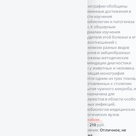
В монографии обобщены
современные достижения в
области изучения
микробиологии и патогенеза
чумы. К обширным
материалам изучения
возбудителя этой болезни и е
взаимоотношений с
организмом разных видов
грызунов и зайцеобразных
приложены методические
рекомендации диагностики
чумы у животных и человека.
Настоящая монография
является одним из трех томов,
подготовленных к столетию
открытия чумного микроба, и
предназначена для
специалистов в области особо
опасных инфекций,
микробиологов медицинских
биологических вузов.
подробнее...
Цена:
210
руб.
Состояние:
Отличное, не
читана.