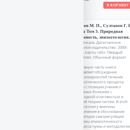
Козлов М. П., Султанов Г. 
Чума Том 3. Природная
очаговость, эпизоотология.
Махачкала. Дагестанское
книжное издательство. 2000г.
304 с. карты табл. Твердый
переплет, Обычный формат.
Основную часть книги
составляет обсуждение
закономерностей течения
эпизоотического процесса
чумы с позиции учения о
заразных болезнях с
природной очаговостью и
общей теории систем. В этой
связи в книгу внесены
дополнения в обоснование
концепции саморегуляции
системы эпизоотического
процесса чумы и методологи