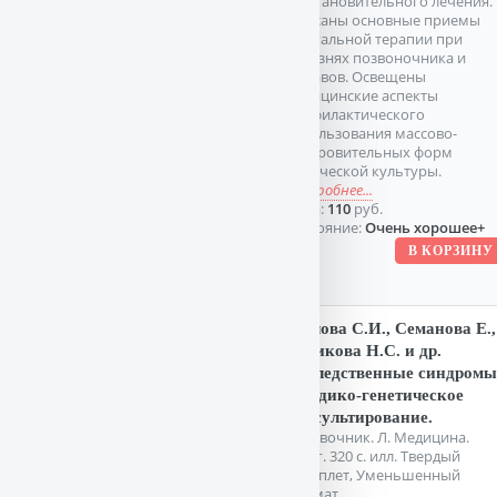
восстановительного лечения.
Описаны основные приемы
мануальной терапии при
болезнях позвоночника и
суставов. Освещены
медицинские аспекты
профилактического
использования массово-
оздоровительных форм
физической культуры.
подробнее...
Цена:
110
руб.
Состояние:
Очень хорошее+
Козлова С.И., Семанова Е.,
Демикова Н.С. и др.
Наследственные синдромы
и медико-генетическое
консультирование.
Справочник. Л. Медицина.
1987г. 320 с. илл. Твердый
переплет, Уменьшенный
формат.