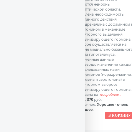
являются нейроны
преоптической области.
Выявлена необходимость
сочетанного действия
норадреналина с дофамином 
серотонином в механизме
овуляторного выделения
лютеинизирующего гормона,
которое осуществляется на
уровне медиально-базальног
отдела гипоталамуса.
Полученные данные
подтвердили значение каждо
из исследованных нами
моноаминов (норадреналина,
дофамина и серотонина) в
овуляторном выбросе
лютеинизирующего гормона.
Показана ва
подробнее...
Цена:
370
руб.
Состояние:
Хорошее - очень
хорошее.