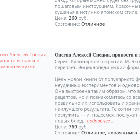
блюд, которые можно будет без тру
пошаговым инструкциям. Красочные
кушанья в истинно японском стиле
Цена:
260
руб.
Состояние:
Отличное
Онегин Алексей Специи, пряности и 
Серия: Кулинарное открытие. М. Эксм
переплет, Энциклопедический форм
Цель новой книги от популярного ф
неудачных экспериментов и одновр
Она выстроена таким образом, что в
рецептов, но и познакомитесь со вс
правильно их использовать и хранит
наилучшего результата. Те сотни го
послужить — и, надеемся, послужат
новых блюд.
подробнее...
Цена:
760
руб.
Состояние:
Отличное, новая книга.