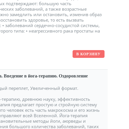
ных подтверждают: большую часть
еских заболеваний, а также возрастные
жно замедлить или остановить, изменив образ
восстановить здоровье, то есть вызвать
я: • заболеваний сердечно-сосудистой системы,
торого типа: • неагрессивного рака простаты на
. Введение в йога-терапию. Оздоровление
ердый переплет, Увеличенный формат.
га-терапию, древнюю науку, эффективность
рапия предлагает простую и стройную систему
то человек есть часть макрокосма и его жизнь
управляют всей Вселенной. Йога-терапия
сстановительные методы йоги, аюрведы и
ния большого количества заболеваний, таких