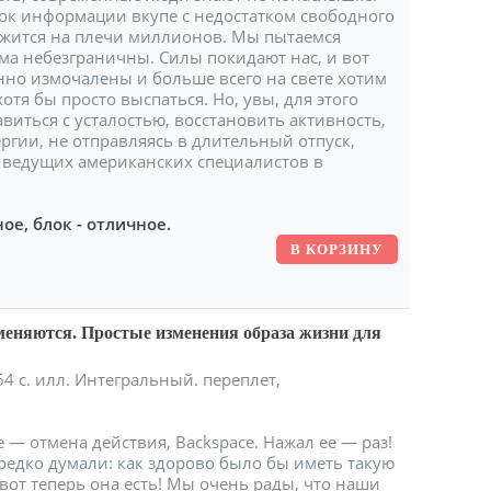
ток информации вкупе с недостатком свободного
ожится на плечи миллионов. Мы пытаемся
зма небезграничны. Силы покидают нас, и вот
но измочалены и больше всего на свете хотим
тя бы просто выспаться. Но, увы, для этого
авиться с усталостью, восстановить активность,
ргии, не отправляясь в длительный отпуск,
з ведущих американских специалистов в
ое, блок - отличное.
еняются. Простые изменения образа жизни для
4 с. илл. Интегральный. переплет,
— отмена действия, Backspace. Нажал ее — раз!
едко думали: как здорово было бы иметь такую
вот теперь она есть! Мы очень рады, что наши