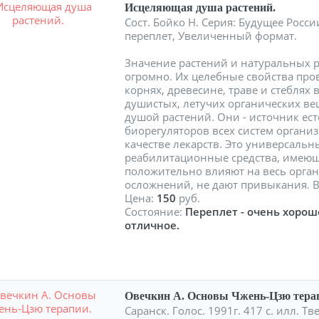
Исцеляющая душа растений.
Сост. Бойко Н. Серия: Будущее Росси
переплет, Увеличенный формат.
Значение растений и натуральных 
огромно. Их целебные свойства пров
корнях, древесине, траве и стеблях
душистых, летучих органических ве
душой растений. Они - источник ес
биорегуляторов всех систем органи
качестве лекарств. Это универсаль
реабилитационные средства, имеющ
положительно влияют на весь орган
осложнений, не дают привыкания. В
Цена:
150
руб.
Состояние:
Переплет - очень хорош
отличное.
Овечкин А. Основы Чжень-Цзю тера
Саранск. Голос. 1991г. 417 с. илл. 