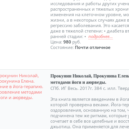
исследования и работы других уче
распространенных и тяжелых хронич
изменения на клеточном уровне, мо
жизни, а в некоторых случаях даже 
регрессию заболевания. Это касаетс
даже в тяжелой степени: • диабета в
ранней стадии: •
подробнее...
Цена:
980
руб.
Состояние:
Почти отличное
Прокунин Николай, Прокунина Елена
методами йоги и аюрведы.
СПб. ИГ Весь. 2017г. 384 с. илл. Тв
Эта книга является введением в йо
которой проверена веками. Йога-те
оздоровления, основанную на том, ч
подчинена тем же ритмам, которые 
сочетает в себе все целебные и во
джьотиш. Она применяется для лече