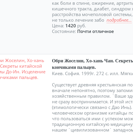
как боли в спине, ожирение, артрит
кишечного тракта, диабет, синдром 
расстройства мочеполовой системы, 
не только лечение забо
подробнее...
Цена:
1420
руб.
Состояние:
Почти отличное
Обри Жоселин, Хо-хань Чан. Секрет
кончиками пальцев.
Киев. София. 1999г. 272 с. илл. Мя
Существует древняя крестьянская по
вначале непонятно, поэтому запоми
хозяйственным правилом. `Ваше здо
не сразу воспринимается. И этой ист
(этимологически связано с Дао Инь
человеческом организме китайцы по
что пользоваться ими с успехом мо
традиционную китайскую медицину, 
нашем `цивилизованном` западном м