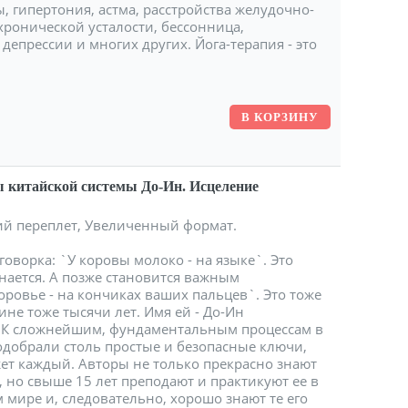
ы, гипертония, астма, расстройства желудочно-
хронической усталости, бессонница,
депрессии и многих других. Йога-терапия - это
ы китайской системы До-Ин. Исцеление
гкий переплет, Увеличенный формат.
говорка: `У коровы молоко - на языке`. Это
нается. А позже становится важным
ровье - на кончиках ваших пальцев`. Это тоже
ине тоже тысячи лет. Имя ей - До-Ин
). К сложнейшим, фундаментальным процессам в
добрали столь простые и безопасные ключи,
жет каждый. Авторы не только прекрасно знают
но свыше 15 лет преподают и практикуют ее в
ире и, следовательно, хорошо знают те его