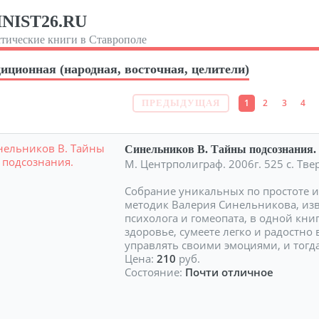
NIST26.RU
тические книги в Ставрополе
иционная (народная, восточная, целители)
1
2
3
4
ПРЕДЫДУЩАЯ
Синельников В. Тайны подсознания.
М. Центрполиграф. 2006г. 525 с. Тв
Собрание уникальных по простоте 
методик Валерия Синельникова, изв
психолога и гомеопата, в одной книг
здоровье, сумеете легко и радостно 
управлять своими эмоциями, и тогда
Цена:
210
руб.
Состояние:
Почти отличное