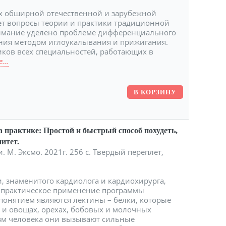
ых обширной отечественной и зарубежной
ет вопросы теории и практики традиционной
имание уделено проблеме дифференциального
ния методом иглоукалывания и прижигания.
иков всех специальностей, работающих в
...
а практике: Простой и быстрый способ похудеть,
итет.
. М. Эксмо. 2021г. 256 с. Твердый переплет,
и, знаменитого кардиолога и кардиохирурга,
и практическое применение программы
понятием являются лектины – белки, которые
х и овощах, орехах, бобовых и молочных
изм человека они вызывают сильные