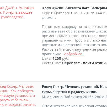
Холл Джейн. Аштанга йога. Исчерп
Серия: Йогалогия. М. Э. 2017г. 144 
формат.
Понятным каждому читателю языком
рассказывает обо всех важнейших ас
применяемые в этой практике, гово
управлении ими. Просто и легко н
цветных иллюстраций, эта книга по
Раскрывайте свои внутренние резерв
правильно.
подробнее...
Цена:
1250
руб.
Состояние:
Переплет - почти отличн
Рокед Сохер. Человек уставший. Как 
силы, энергию и радость жизни.
М. Альпина Паблишер 2015г. 280 с.
О том, что такое хроническая устал