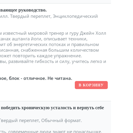
ывающее руководство.
с. илл. Твердый переплет, Энциклопедический
 известный мировой тренер и гуру Джейн Холл
анах аштанга йоги, описывает техники,
рит об энергетических потоках и правильном
аписанная, снабженная большим количеством
может повторить каждое упражнение.
ы, развивайте гибкость и силу, учитесь легко и
ое, блок - отличное. Не читана.
победить хроническую усталость и вернуть себе
 Твердый переплет, Обычный формат.
ость, современные люди знают не понаслышке.