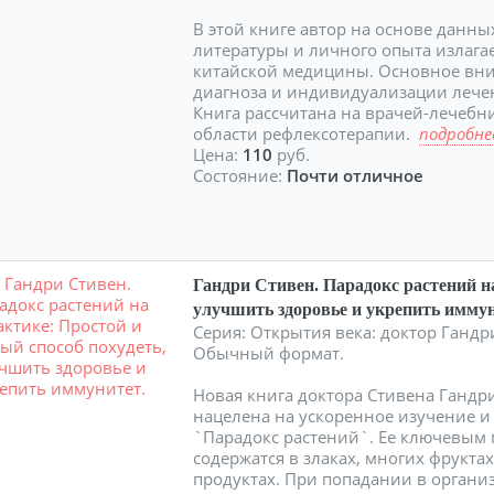
В этой книге автор на основе данн
литературы и личного опыта излага
китайской медицины. Основное вн
диагноза и индивидуализации лече
Книга рассчитана на врачей-лечебн
области рефлексотерапии.
подробнее
Цена:
110
руб.
Состояние:
Почти отличное
Гандри Стивен. Парадокс растений н
улучшить здоровье и укрепить иммун
Серия: Открытия века: доктор Гандри
Обычный формат.
Новая книга доктора Стивена Гандр
нацелена на ускоренное изучение 
`Парадокс растений`. Ее ключевым 
содержатся в злаках, многих фрукта
продуктах. При попадании в орган