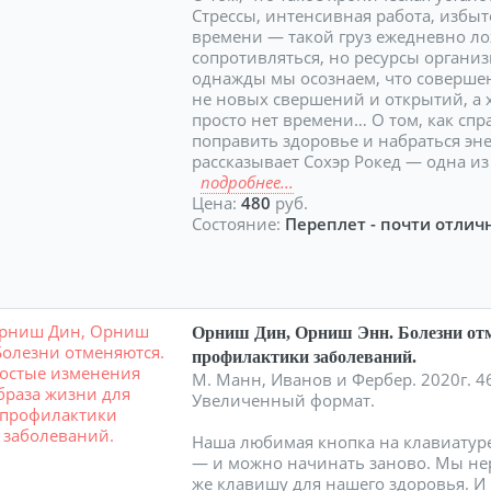
Стрессы, интенсивная работа, избы
времени ― такой груз ежедневно л
сопротивляться, но ресурсы органи
однажды мы осознаем, что совершен
не новых свершений и открытий, а хо
просто нет времени… О том, как спр
поправить здоровье и набраться эне
рассказывает Сохэр Рокед ― одна и
подробнее...
Цена:
480
руб.
Состояние:
Переплет - почти отличн
Орниш Дин, Орниш Энн. Болезни отм
профилактики заболеваний.
М. Манн, Иванов и Фербер. 2020г. 46
Увеличенный формат.
Наша любимая кнопка на клавиатуре 
— и можно начинать заново. Мы нер
же клавишу для нашего здоровья. И 