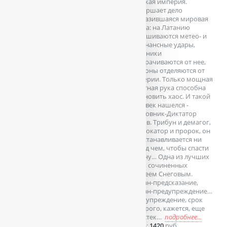
великая империя.
Довершает дело
разразившаяся мировая
война: на Латанию
обрушиваются метео- и
резонансные удары,
союзники
отворачиваются от нее,
регионы отделяются от
империи. Только мощная
властная рука способна
остановить хаос. И такой
человек нашелся -
полковник-Диктатор
Гамов. Трибун и демагог,
провокатор и пророк, он
не останавливается ни
перед чем, чтобы спасти
страну… Одна из лучших
книг, сочиненных
Сергеем Снеговым.
Роман-предсказание,
роман-предупреждение…
Предупреждение, срок
которого, кажется, еще
не истек…
подробнее...
Цена:
1420
руб.