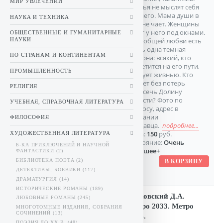
МИР УВЛЕЧЕНИЙ
Друзья не мыслят себя
без него. Мама души в
НАУКА И ТЕХНИКА
нем не чает. Женщины
стоят у него под окнами.
ОБЩЕСТВЕННЫЕ И ГУМАНИТАРНЫЕ
НАУКИ
У всеобщей любви есть
лишь одна темная
ПО СТРАНАМ И КОНТИНЕНТАМ
сторона: всякий, кто
встретится на его пути,
ПРОМЫШЛЕННОСТЬ
рискует жизнью. Кто
сумеет без потерь
РЕЛИГИЯ
пересечь Долину
Совести? Фото по
УЧЕБНАЯ, СПРАВОЧНАЯ ЛИТЕРАТУРА
запросу, адрес в
описании
ФИЛОСОФИЯ
продавца.
подробнее...
Цена:
150
руб.
ХУДОЖЕСТВЕННАЯ ЛИТЕРАТУРА
Состояние:
Очень
Б-КА ПРИКЛЮЧЕНИЙ И НАУЧНОЙ
хорошее+
ФАНТАСТИКИ (2)
БИБЛИОТЕКА ПОЭТА (2)
ДЕТЕКТИВЫ, БОЕВИКИ (117)
ДРАМАТУРГИЯ (14)
ИСТОРИЧЕСКИЕ РОМАНЫ (189)
Глуховский Д.А.
ЛЮБОВНЫЕ РОМАНЫ (245)
Метро 2033. Метро
МНОГОТОМНЫЕ ИЗДАНИЯ, СОБРАНИЯ
СОЧИНЕНИЙ (13)
2034.
ПОЭЗИЯ ДО XX В. (48)