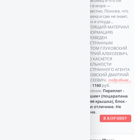
незнакомец и что он
делал в море —
неизвестно. Похоже, что
мужчина и сам не знает,
кто он и откуда…
НАСТОЯЩИЙ МАТЕРИАЛ
(ИНФОРМАЦИЯ)
ПРОИЗВЕДЕН
ИНОСТРАННЫМ
АГЕНТОМ ГЛУХОВСКИЙ
ДМИТРИЙ АЛЕКСЕЕВИЧ,
ЛИБО КАСАЕТСЯ
ДЕЯТЕЛЬНОСТИ
ИНОСТРАННОГО АГЕНТА
ГЛУХОВСКИЙ ДМИТРИЙ
АЛЕКСЕЕВИЧ.
подробнее...
Цена:
1160
руб.
Состояние:
Переплет -
хорошее+ (поцарапана
задняя крышка), блок -
почти отличное. Не
читана.