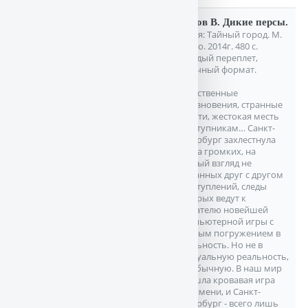
Панов В. Дикие персы.
Серия: Тайный город. М.
Эксмо. 2014г. 480 с.
Твердый переплет,
Обычный формат.
Таинственные
исчезновения, странные
смерти, жестокая месть
преступникам… Санкт-
Петербург захлестнула
волна громких, на
первый взгляд не
связанных друг с другом
преступлений, следы
которых ведут к
создателю новейшей
компьютерной игры с
полным погружением в
реальность. Но не в
виртуальную реальность,
а в обычную. В наш мир
пришла кровавая игра
без имени, и Санкт-
Петербург - всего лишь