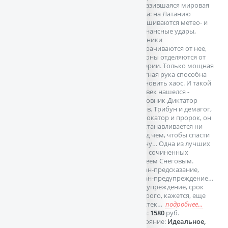
разразившаяся мировая
война: на Латанию
обрушиваются метео- и
резонансные удары,
союзники
отворачиваются от нее,
регионы отделяются от
империи. Только мощная
властная рука способна
остановить хаос. И такой
человек нашелся -
полковник-Диктатор
Гамов. Трибун и демагог,
провокатор и пророк, он
не останавливается ни
перед чем, чтобы спасти
страну… Одна из лучших
книг, сочиненных
Сергеем Снеговым.
Роман-предсказание,
роман-предупреждение…
Предупреждение, срок
которого, кажется, еще
не истек…
подробнее...
Цена:
1580
руб.
Состояние:
Идеальное,