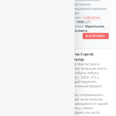
корректорами,
пытающимися изменить
земную
историю.
подробнее...
Цена:
1530
руб.
Состояние:
Идеальное,
новая книга.
Снегов Сергей.
Диктатор.
Серия: Фантастика и
фэнтези. Большие книги.
СПб. Азбука, Азбука-
Аттикус. 2023г. 672 с.
Твердый переплет,
Увеличенный формат.
В мире, сопряженном с
Землей, но во многом
отличающемся от нашей
планеты, гибнет,
распадаясь на части,