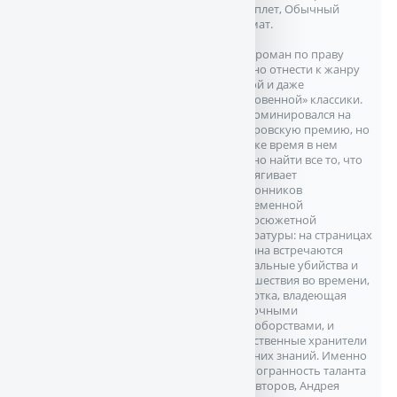
переплет, Обычный
формат.
Этот роман по праву
можно отнести к жанру
живой и даже
«мгновенной» классики.
Он номинировался на
Букеровскую премию, но
в то же время в нем
можно найти все то, что
притягивает
поклонников
современной
остросюжетной
литературы: на страницах
романа встречаются
ритуальные убийства и
путешествия во времени,
красотка, владеющая
восточными
единоборствами, и
таинственные хранители
древних знаний. Именно
многогранность таланта
его авторов, Андрея