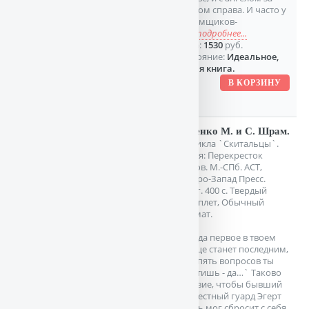
плечом справа. И часто у
выдумщиков-
пис
подробнее...
Цена:
1530
руб.
Состояние:
Идеальное,
новая книга.
Дяченко М. и С. Шрам.
Из цикла `Скитальцы`.
Серия: Перекресток
миров. М.-СПб. АСТ,
Северо-Запад Пресс.
2000г. 400 с. Твердый
переплет, Обычный
формат.
`Когда первое в твоем
сердце станет последним,
и на пять вопросов ты
ответишь - да…` Таково
условие, чтобы бывший
доблестный гуард Эгерт
Солль мог сбросит с себя