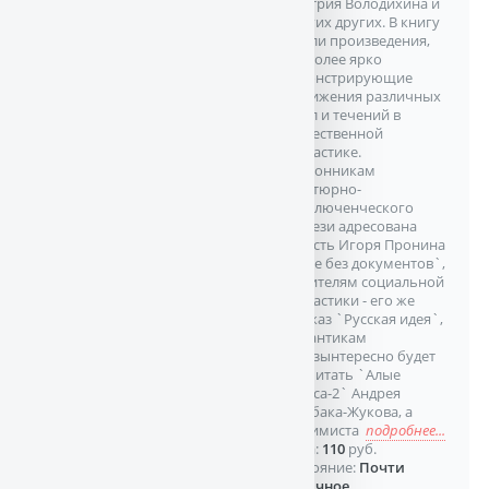
Дмитрия Володихина и
многих других. В книгу
вошли произведения,
наиболее ярко
демонстрирующие
достижения различных
школ и течений в
отечественной
фантастике.
Поклонникам
авантюрно-
приключенческого
фэнтези адресована
повесть Игоря Пронина
`Трое без документов`,
любителям социальной
фантастики - его же
рассказ `Русская идея`,
романтикам
небезынтересно будет
прочитать `Алые
паруса-2` Андрея
Щербака-Жукова, а
пессимиста
подробнее...
Цена:
110
руб.
Состояние:
Почти
отличное