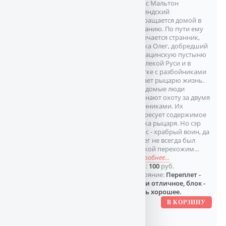
Томас Мальтон
Гислендский
возвращается домой в
Британию. По пути ему
встречается странник,
калика Олег, добредший
в сарацинскую пустыню
из далекой Руси и в
схватке с разбойниками
спасает рыцарю жизнь.
Неведомые люди
начинают охоту за двумя
странниками. Их
интересует содержимое
мешка рыцаря. Но сэр
Томас - храбрый воин, да
и Олег не всегда был
каликой перехожим...
подробнее...
Цена:
100
руб.
Состояние:
Переплет -
почти отличное, блок -
очень хорошее.