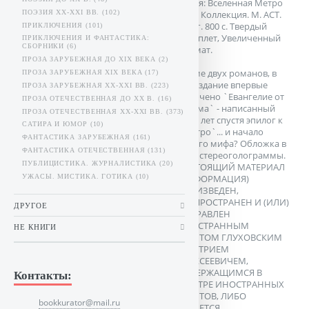
Серия: Вселенная Метро
ПОЭЗИЯ XX-XXI ВВ. (102)
2033. Коллекция. М. АСТ.
2013г. 800 с. Твердый
ПРИКЛЮЧЕНИЯ (101)
переплет, Увеличенный
ПРИКЛЮЧЕНИЯ И ФАНТАСТИКА:
СБОРНИКИ (6)
формат.
ПРОЗА ЗАРУБЕЖНАЯ ДО XIX ВЕКА (2)
Кроме двух романов, в
ПРОЗА ЗАРУБЕЖНАЯ XIX ВЕКА (17)
это издание впервые
ПРОЗА ЗАРУБЕЖНАЯ XX-XXI ВВ. (223)
включено `Евангелие от
ПРОЗА ОТЕЧЕСТВЕННАЯ ДО XX В. (16)
Артема` - написанный
ПРОЗА ОТЕЧЕСТВЕННАЯ XX-XXI ВВ. (373)
семь лет спустя эпилог к
САТИРА И ЮМОР (10)
`Метро`... и начало
ФАНТАСТИКА ЗАРУБЕЖНАЯ (161)
нового мифа? Обложка в
ФАНТАСТИКА ОТЕЧЕСТВЕННАЯ (131)
виде стереоголограммы.
ПУБЛИЦИСТИКА. ЖУРНАЛИСТИКА (20)
НАСТОЯЩИЙ МАТЕРИАЛ
УЖАСЫ. МИСТИКА. ГОТИКА (10)
(ИНФОРМАЦИЯ)
ПРОИЗВЕДЕН,
РАСПРОСТРАНЕН И (ИЛИ)
ДРУГОЕ
НАПРАВЛЕН
ИНОСТРАННЫМ
НЕ КНИГИ
АГЕНТОМ ГЛУХОВСКИМ
ДМИТРИЕМ
АЛЕКСЕЕВИЧЕМ,
СОДЕРЖАЩИМСЯ В
Контакты:
РЕЕСТРЕ ИНОСТРАННЫХ
АГЕНТОВ, ЛИБО
bookkurator@mail.ru
КАСАЕТСЯ