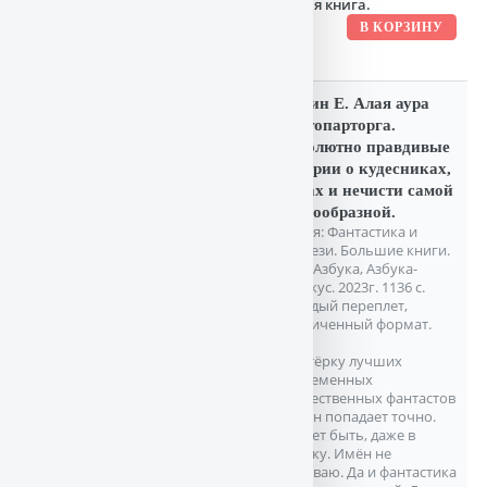
новая книга.
Лукин Е. Алая аура
протопарторга.
Абсолютно правдивые
истории о кудесниках,
магах и нечисти самой
разнообразной.
Серия: Фантастика и
фэнтези. Большие книги.
СПб. Азбука, Азбука-
Аттикус. 2023г. 1136 с.
Твердый переплет,
Увеличенный формат.
В пятёрку лучших
современных
отечественных фантастов
Лукин попадает точно.
Может быть, даже в
тройку. Имён не
называю. Да и фантастика