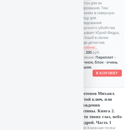
полигон для ее
тестирования. Тем
временем в северную
столицу для
расследования
необычного убийства
прибывает Юрий Федра,
известный в своем
городе детектив.
подробнее...
Цена:
200
руб.
Состояние:
Переплет -
отличное, блок - очень
хорошее.
Харитонов Михаил.
Золотой ключ, или
Похождения
Буратины. Книга 2.
Золото твоих глаз, небо
ее кудрей. Часть 1
Серия: Книжная полка