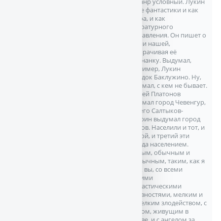
— жанр условный. Лукин
шире фантастики и как
жанра, и как
литературного
направления. Он пишет о
жизни нашей,
выворачивая её
наизнанку. Выдумал,
например, Лукин
городок Баклужино. Ну,
выдумал, с кем не бывает.
Андрей Платонов
выдумал город Чевенгур,
до него Салтыков-
Щедрин выдумал город
Глупов. Населили и тот, и
другой, и третий эти
города населением.
Разным, обычным и
необычным, таким, как я
и как вы, со всеми
нашими
фантастическими
условностями, мелким и
не мелким злодейством, с
чёртом, живущим в
голове, и с ангелом за