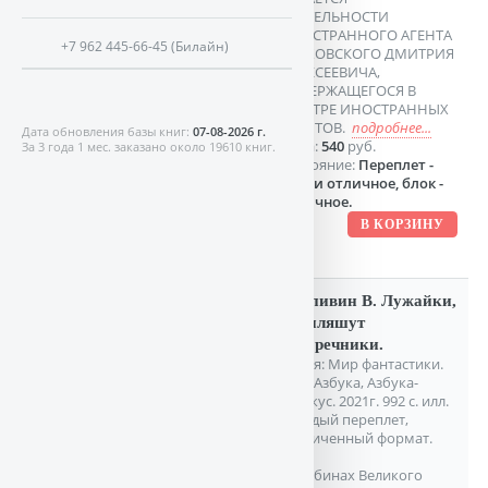
ДЕЯТЕЛЬНОСТИ
ИНОСТРАННОГО АГЕНТА
+7 962 445-66-45 (Билайн)
ГЛУХОВСКОГО ДМИТРИЯ
АЛЕКСЕЕВИЧА,
СОДЕРЖАЩЕГОСЯ В
РЕЕСТРЕ ИНОСТРАННЫХ
АГЕНТОВ.
подробнее...
Дата обновления базы книг:
07-08-2026 г.
Цена:
540
руб.
За 3 года 1 мес. заказано около 19610 книг.
Состояние:
Переплет -
почти отличное, блок -
отличное.
Крапивин В. Лужайки,
где пляшут
скворечники.
Серия: Мир фантастики.
СПБ. Азбука, Азбука-
Аттикус. 2021г. 992 с. илл.
Твердый переплет,
Увеличенный формат.
В глубинах Великого