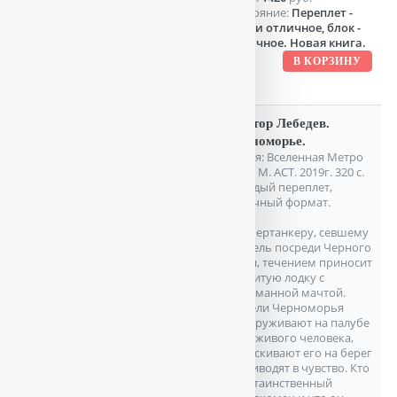
Состояние:
Переплет -
почти отличное, блок -
отличное. Новая книга.
Виктор Лебедев.
Черноморье.
Серия: Вселенная Метро
2035. М. АСТ. 2019г. 320 с.
Твердый переплет,
Обычный формат.
К супертанкеру, севшему
на мель посреди Черного
моря, течением приносит
разбитую лодку с
обломанной мачтой.
Жители Черноморья
обнаруживают на палубе
едва живого человека,
вытаскивают его на берег
и приводят в чувство. Кто
этот таинственный