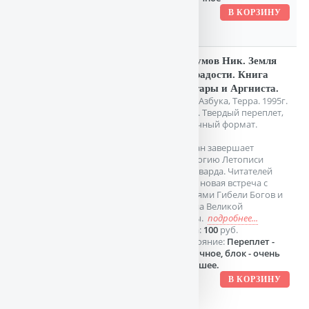
Перумов Ник. Земля
без радости. Книга
Эльтары и Аргниста.
СПб. Азбука, Терра. 1995г.
524 с. Твердый переплет,
Обычный формат.
Роман завершает
трилогию Летописи
Хьерварда. Читателей
ждет новая встреча с
героями Гибели Богов и
Воина Великой
Тьмы.
подробнее...
Цена:
100
руб.
Состояние:
Переплет -
отличное, блок - очень
хорошее.