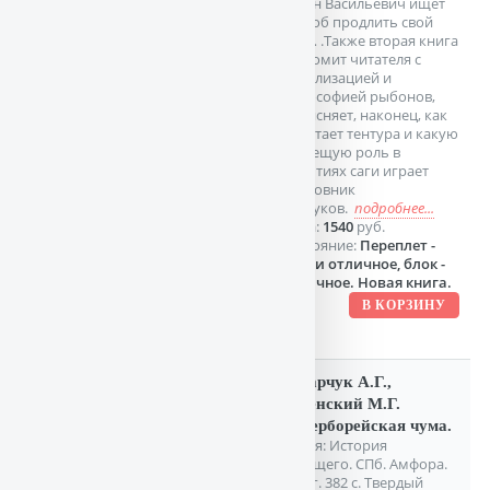
Розан Васильевич ищет
способ продлить свой
род… .Также вторая книга
знакомит читателя с
цивилизацией и
философией рыбонов,
объясняет, наконец, как
работает тентура и какую
зловещую роль в
событиях саги играет
полковник
Барсуков.
подробнее...
Цена:
1540
руб.
Состояние:
Переплет -
почти отличное, блок -
отличное. Новая книга.
Лазарчук А.Г.,
Успенский М.Г.
Гиперборейская чума.
Серия: История
будущего. СПб. Амфора.
2006г. 382 с. Твердый