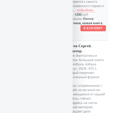
начинается с самого
обыкновенного первого
шага...
подробнее...
Цена:
1250
руб.
Состояние:
Почти
отличное, новая книга.
Снегов Сергей.
Диктатор.
Серия: Фантастика и
фэнтези. Большие книги.
СПб. Азбука, Азбука-
Аттикус. 2023г. 672 с.
Твердый переплет,
Увеличенный формат.
В мире, сопряженном с
Землей, но во многом
отличающемся от нашей
планеты, гибнет,
распадаясь на части,
великая империя.
Довершает дело