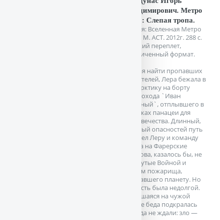
Вардунас Игорь
Владимирович. Метро
2033: Слепая тропа.
Серия: Вселенная Метро
2033. М. АСТ. 2012г. 288 с.
Мягкий переплет,
Увеличенный формат.
Желая найти пропавших
родителей, Лера бежала в
Антарктику на борту
атомохода `Иван
Грозный`, отплывшего в
поисках панацеи для
человечества. Длинный,
полный опасностей путь
привел Леру и команду
судна на Фарерские
острова, казалось бы, не
тронутые Войной и
чадом пожарища,
окутавшего планету. Но
радость была недолгой.
Таившаяся на чужой
земле беда подкралась
откуда не ждали: зло —