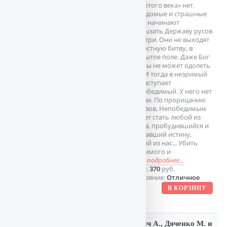
«золотого века» нет.
Неведомые и страшные
силы начинают
изгрызать Державу русов
изнутри. Они не выходят
на честную битву, в
открытое поле. Даже Бог
Войны не может одолеть
их... И тогда в незримый
бой вступает
Непобедимый. У него нет
имени. По прорицанию
волхвов, Непобедимым
может стать любой из
русов, пробудившийся и
познавший истину,
любой из нас... Убить
незримого и
всеу
подробнее...
Цена:
370
руб.
Состояние:
Отличное
Зорич А., Дяченко М. и