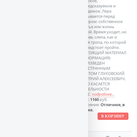
жестокое,
непредсказуемое и
невидимое. Лера
оказывается перед
выбором: собственное
счастье или жизнь
друзей. Время уходит, но
любовь слепа, как и
новая тропа, по которой
ей предстоит пройти.
НАСТОЯЩИЙ МАТЕРИАЛ
(ИНФОРМАЦИЯ)
ПРОИЗВЕДЕН
ИНОСТРАННЫМ
АГЕНТОМ ГЛУХОВСКИЙ
ДМИТРИЙ АЛЕКСЕЕВИЧ,
ЛИБО КАСАЕТСЯ
ДЕЯТЕЛЬНОСТИ
ИНОС
подробнее...
Цена:
1160
руб.
Состояние:
Отличное, в
пленке.