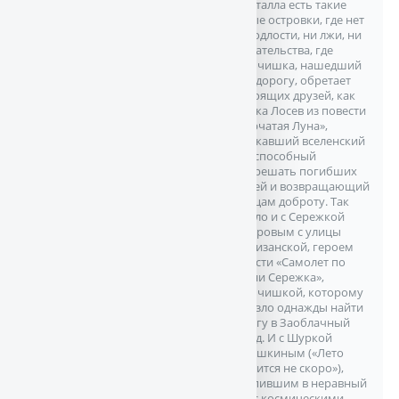
Кристалла есть такие
малые островки, где нет
ни подлости, ни лжи, ни
предательства, где
мальчишка, нашедший
туда дорогу, обретает
настоящих друзей, как
Леська Лосев из повести
«Дырчатая Луна»,
отыскавший вселенский
луч, способный
воскрешать погибших
друзей и возвращающий
сердцам доброту. Так
вышло и с Сережкой
Сидоровым с улицы
Партизанской, героем
повести «Самолет по
имени Сережка»,
мальчишкой, которому
повезло однажды найти
дорогу в Заоблачный
город. И с Шуркой
Полушкиным («Лето
кончится не скоро»),
вступившим в неравный
бой с космическими