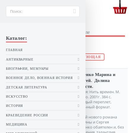
BUKINIST26.RU
Букинистические книги в Ставрополе
Каталог:
Фантастика отечественная
ГЛАВНАЯ
ПРЕДЫДУЩАЯ
СЛЕДУЮЩАЯ
АНТИКВАРНЫЕ
БИОГРАФИИ, МЕМУАРЫ
Дяченко Марина и
ВОЕННОЕ ДЕЛО, ВОЕННАЯ ИСТОРИЯ
Сергей. Долина
совести.
ДЕТСКАЯ ЛИТЕРАТУРА
Серия: Нить времен. М.
Эксмо. 2001г. 384 с.
ИСКУССТВО
Твердый переплет,
ИСТОРИЯ
Обычный формат.
КРАЕВЕДЕНИЕ РОССИИ
Герой нового романа
Марины и Сергея
МЕДИЦИНА
Дяченко обаятелен и, без
сомнения, талантлив.