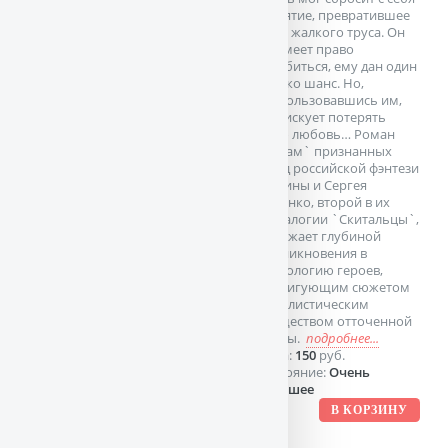
заклятие, превратившее
его в жалкого труса. Он
не имеет право
ошибиться, ему дан один
только шанс. Но,
воспользовавшись им,
он рискует потерять
свою любовь… Роман
`Шрам` признанных
звезд российской фэнтези
Марины и Сергея
Дяченко, второй в их
тетралогии `Скитальцы`,
поражает глубиной
проникновения в
психологию героев,
интригующим сюжетом
и стилистическим
изяществом отточенной
прозы.
подробнее...
Цена:
150
руб.
Состояние:
Очень
хорошее