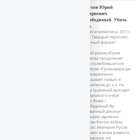
Петухов Юрий
Дмитриевич.
Непобедимый. Убить
Змея.
М. Метагаллактика. 2011г.
416 с. Твердый переплет,
Обычный формат.
Новый роман Юрия
Петухова продолжает
темы полюбившегося
читателю «Громовержца»
и одновременно
раскрывает новые. 4
тысячелетие до н.э. На
арену сражений выходит
сын Великого князя
Русии Жива –
непобедимый Яр,
прозванный дикими
предками «древних
греков» богом войны
Аресом. Империя Русов
не имеет в мире равного
противника. Но