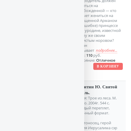
освободитель должен
жениться на
освобожденной — кто
захочет жениться на
похищенной Арманом
(по ошибке) принцессе
Юте, уродине, известной
к тому же своим
ершистым норовом?
Арман
оказывает
подробнее...
Цена:
110
руб.
Состояние:
Отличное
Никитин Ю. Святой
грааль.
Серия: Трое из леса. М.
Эксмо. 2004г. 544 с.
Твердый переплет,
Обычный формат.
Крестоносец, герой
взятия Иерусалима сэр