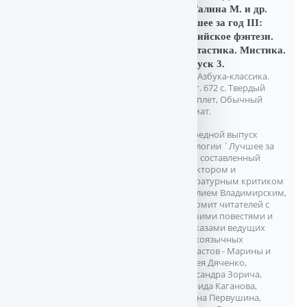
С., Галина М. и др.
Лучшее за год III:
Российское фэнтези.
Фантастика. Мистика.
Выпуск 3.
СПб. Азбука-классика.
2009г. 672 с. Твердый
переплет, Обычный
формат.
Очередной выпуск
антологии `Лучшее за
год`, составленный
редактором и
литературным критиком
Василием Владимирским,
знакомит читателей с
лучшими повестями и
рассказами ведущих
русскоязычных
фантастов - Марины и
Сергея Дяченко,
Александра Зорича,
Леонида Каганова,
Антона Первушина,