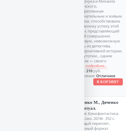
Лазарчука и Михаила
Успенского,
подкрепленная
замечательным и живым
языком, способствовала
огромному успеху этой
книги, представляющей
собой совершенно
чумовую, невозможную
смесь из детектива,
альтернативной истории,
антиутопии... одним
словом — своего
рода
подробнее...
Цена:
210
руб.
Состояние:
Отличное
Дяченко М., Дяченко
С. Ритуал.
Серия: Кинофантастика.
М. Эксмо. 2018г. 352 с.
Твердый переплет,
Обычный формат.