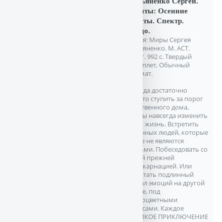
Лукьяненко Сергей.
Визиты: Осенние
визиты. Спектр.
Кредо.
Серия: Миры Сергея
Лукьяненко. М. АСТ.
2021г. 992 с. Твердый
переплет, Обычный
формат.
Иногда достаточно
просто ступить за порог
собственного дома,
чтобы навсегда изменить
свою жизнь. Встретить
странных людей, которые
вовсе не являются
людьми. Побеседовать со
своей прежней
реинкарнацией. Или
испытать подлинный
шквал эмоций на другой
земле, под
разноцветными
небесами. Каждое
ВЕЛИКОЕ ПРИКЛЮЧЕНИЕ