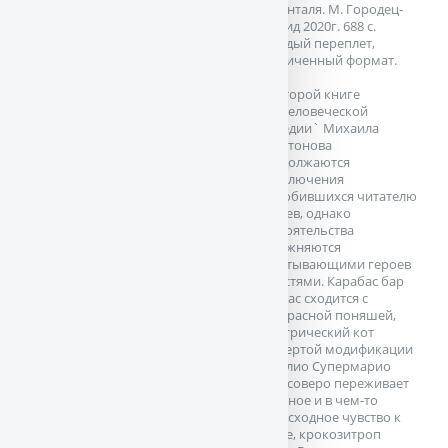
Левенталя. М. Городец-
Флюид 2020г. 688 с.
Твердый переплет,
Увеличенный формат.
Во второй книге
`нечеловеческой
комедии` Михаила
Харитонова
продолжаются
приключения
полюбившихся читателю
героев, однако
обстоятельства
осложняются
охватывающими героев
страстями. Карабас бар
Раббас сходится с
прекрасной поняшей,
электрический кот
четвертой модификации
Базилио Супермарио
Кроссоверо переживает
сложное и в чем-то
безысходное чувство к
Алисе, крокозитроп