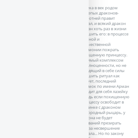
Из века в век родом
свирепых драконов-
оборотней правит
ритуал, и всякий дракон
обязан хоть раз в жизни
свершить его: в процессе
сложной и
величественной
церемонии пожрать
похищенную принцессу.
Мучимый комплексом
неполноценности, но не
находящий в себе силы
свершить ритуал как
следует, последний
потомок по имени Арман
находит для себя лазейку
— ведь если похищенную
принцессу освободит в
поединке с драконом
благородный рыцарь, у
дракона не будет
оснований презирать
себя за несвершение
ритуала... Но по закону