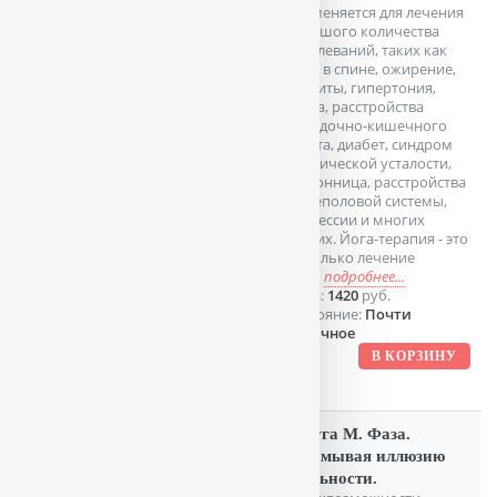
применяется для лечения
большого количества
заболеваний, таких как
боли в спине, ожирение,
артриты, гипертония,
астма, расстройства
желудочно-кишечного
тракта, диабет, синдром
хронической усталости,
бессонница, расстройства
мочеполовой системы,
депрессии и многих
других. Йога-терапия - это
не только лечение
забо
подробнее...
Цена:
1420
руб.
Состояние:
Почти
отличное
Радуга М. Фаза.
Взламывая иллюзию
реальности.