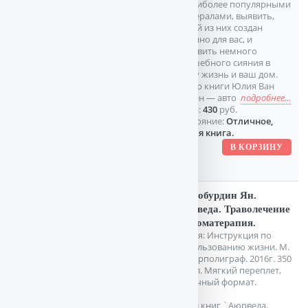
ю наиболее популярными
минералами, выявить,
какой из них создан
именно для вас, и
добавить немного
волшебного сияния в
вашу жизнь и ваш дом.
Автор книги Юлия Ван
Дорен — авто
подробнее...
Цена:
430
руб.
Состояние:
Отличное,
новая книга.
Раздобурдин Ян.
Аюрведа. Траволечение
и ароматерапия.
Серия: Инструкция по
использованию жизни. М.
Центрполиграф. 2016г. 350
с. илл. Мягкий переплет,
Обычный формат.
Цикл книг `Аюрведа.