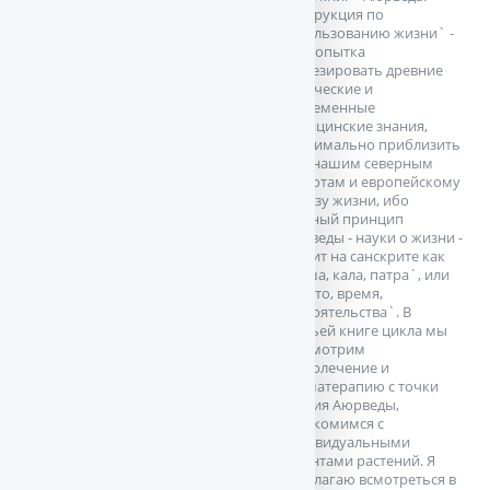
Инструкция по
использованию жизни` -
это попытка
синтезировать древние
Ведические и
современные
медицинские знания,
максимально приблизить
их к нашим северным
широтам и европейскому
образу жизни, ибо
главный принцип
Аюрведы - науки о жизни -
звучит на санскрите как
`деша, кала, патра`, или
`место, время,
обстоятельства`. В
третьей книге цикла мы
рассмотрим
траволечение и
ароматерапию с точки
зрения Аюрведы,
ознакомимся с
индивидуальными
талантами растений. Я
предлагаю всмотреться в