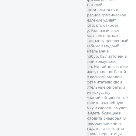
покупателей.
Функциональность и
прекрасное графическое
оформление удивят
каждого, кто откроет
книгу. Уже тысяча лет
минула с тех пор, как
Мерлин, могущественный
волшебник и мудрый
хранитель меча
Эскалибур, был заточен в
дуб злой колдуньей
Вивиен. Но тайное знание
не было утрачено. В этой
книге великий Мерлин
откроет читателю свои
удивительные секреты и
научит искусству
заклинаний, объяснит, как
изготовить волшебную
палочку и сделать амулет,
как увидеть будущее и
приготовить снадобья. В
этой необычной книге
есть гадательные карты
кудесника, перо птицы