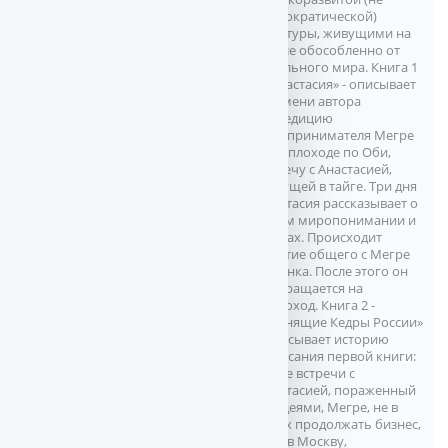
технократической)
культуры, живущими на
Земле обособленно от
остального мира. Книга 1
- «Анастасия» - описывает
от имени автора
экспедицию
предпринимателя Мегре
на теплоходе по Оби,
встречу с Анастасией,
живущей в тайге. Три дня
Анастасия рассказывает о
своем миропонимании и
планах. Происходит
зачатие общего с Мегре
ребенка. После этого он
возвращается на
теплоход. Книга 2 -
«Звенящие Кедры России»
- описывает историю
написания первой книги:
после встречи с
Анастасией, пораженный
ее идеями, Мегре, не в
силах продолжать бизнес,
едет в Москву,