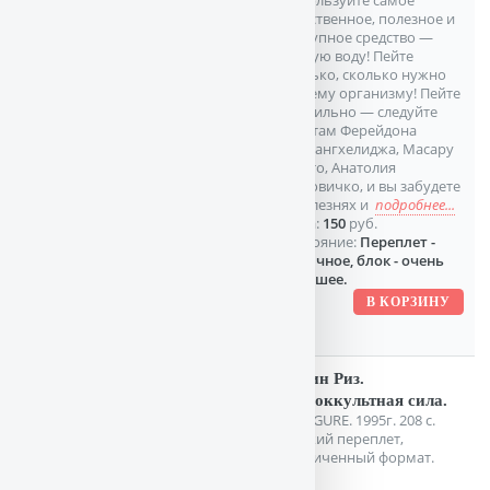
Используйте самое
естественное, полезное и
доступное средство —
чистую воду! Пейте
столько, сколько нужно
вашему организму! Пейте
правильно — следуйте
советам Ферейдона
Батмангхелиджа, Масару
Эмото, Анатолия
Маловичко, и вы забудете
о болезнях и
подробнее...
Цена:
150
руб.
Состояние:
Переплет -
отличное, блок - очень
хорошее.
Дубин Риз.
Телеоккультная сила.
М. LIGURE. 1995г. 208 с.
Мягкий переплет,
Увеличенный формат.