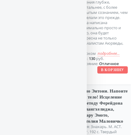
растения глубже,
пристальнее, с более
открытым сознанием, чем
мы делали это прежде.
Книга написана
максимально просто и
сжато, она будет
интересна не только
специалистам Аюрведы,
но и
широком
подробнее...
Цена:
130
руб.
Состояние:
Отличное
Буоно Энтони. Напоите
свое тело! Исцеление
по методу Ферейдона
Батмангхелиджа,
Масару Эмото,
Анатолия Маловичко
Серия: Знахарь. М. АСТ.
2015г. 192 с. Твердый