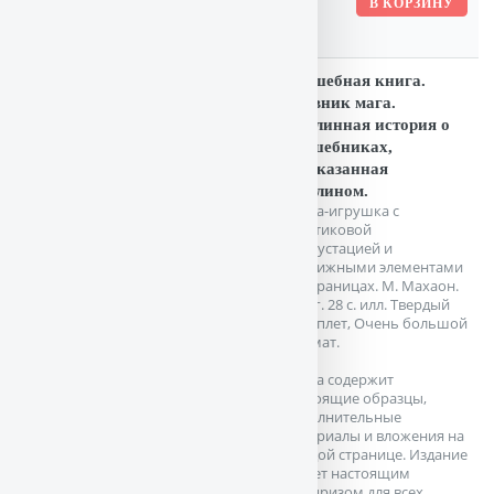
Волшебная книга.
Дневник мага.
Подлинная история о
волшебниках,
рассказанная
Мерлином.
Книга-игрушка с
пластиковой
инкрустацией и
подвижными элементами
на страницах. М. Махаон.
2008г. 28 с. илл. Твердый
переплет, Очень большой
формат.
Книга содержит
настоящие образцы,
дополнительные
материалы и вложения на
каждой странице. Издание
станет настоящим
сюрпризом для всех