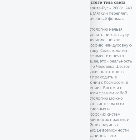
лучистого тела света
М. Амрита-Русь. 2008г. 240
с. илл. Мягкий переплет,
Увеличенный формат.
Селестологию нельзя
определить ни как науку
или религию, ни как
философию или духовную
практику. Селестология -
это все вместе и нечто
большее, это - реальность
Нового Человека Шестой
Расы, жизнь которого
будет проходить в
гармонии с Космосом, в
единении с Богом и в
согласии с самим собой.
Селестологию можно
назвать синтезом всех
религиозных и
философских систем,
эзотерических практик и
новейших научных
данных. Ее возможности
безграничны - это