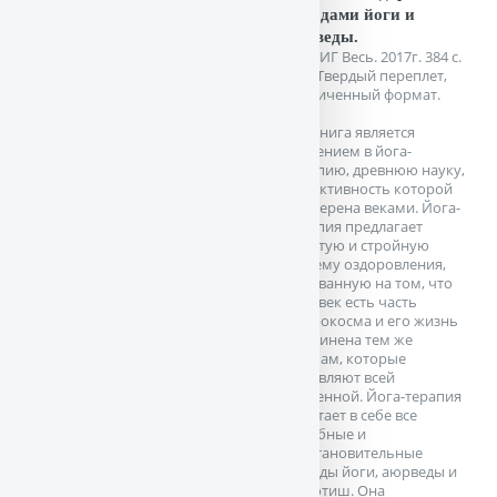
методами йоги и
аюрведы.
СПб. ИГ Весь. 2017г. 384 с.
илл. Твердый переплет,
Увеличенный формат.
Эта книга является
введением в йога-
терапию, древнюю науку,
эффективность которой
проверена веками. Йога-
терапия предлагает
простую и стройную
систему оздоровления,
основанную на том, что
человек есть часть
макрокосма и его жизнь
подчинена тем же
ритмам, которые
управляют всей
Вселенной. Йога-терапия
сочетает в себе все
целебные и
восстановительные
методы йоги, аюрведы и
джьотиш. Она