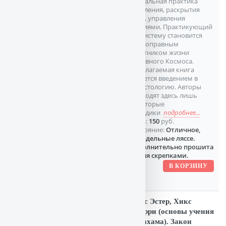
уникальная практика
исцеления, раскрытия
чакр, управления
стихиями. Практикующий
эту систему становится
полноправным
участником жизни
Духовного Космоса.
Предлагаемая книга
является введением в
Селестологию. Авторы
приводят здесь лишь
некоторые
методики
подробнее...
Цена:
150
руб.
Состояние:
Отличное,
самодельные ляссе.
Дополнительно прошита
двумя скрепками.
Хикс Эстер, Хикс
Джерри (основы учения
Абрахама). Закон