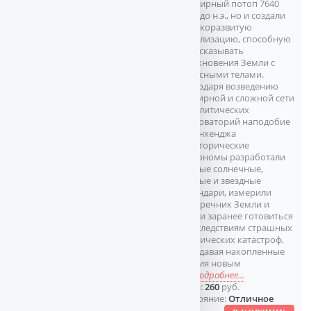
Всемирный потоп 7640
года до н.э., но и создали
высокоразвитую
цивилизацию, способную
предсказывать
столкновения Земли с
небесными телами.
Благодаря возведению
обширной и сложной сети
мегалитических
обсерваторий наподобие
Стоунхенджа
доисторические
астрономы разработали
точные солнечные,
лунные и звездные
календари, измерили
поперечник Земли и
могли заранее готовиться
к последствиям страшных
космических катастроф,
передавая накопленные
знания новым
по
подробнее...
Цена:
260
руб.
Состояние:
Отличное