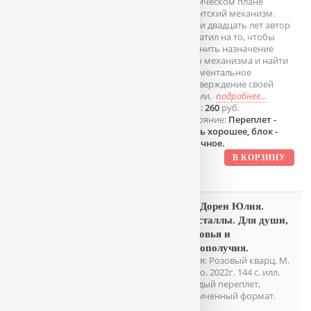
техническом плане
гигантский механизм.
Почти двадцать лет автор
потратил на то, чтобы
выяснить назначение
этого механизма и найти
документальное
подтверждение своей
теории.
подробнее...
Цена:
260
руб.
Состояние:
Переплет -
очень хорошее, блок -
отличное.
Ван Дорен Юлия.
Кристаллы. Для души,
здоровья и
благополучия.
Серия: Розовый кварц. М.
Эксмо. 2022г. 144 с. илл.
Твердый переплет,
Увеличенный формат.