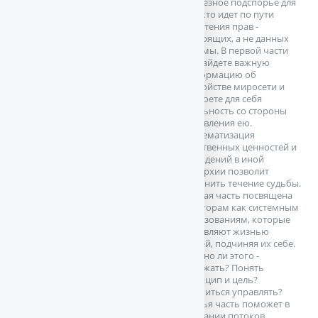
серьезное подспорье для
тех, кто идет по пути
обретения прав -
настоящих, а не данных
взаймы. В первой части
вы найдете важную
информацию об
устройстве миросети и
откроете для себя
реальность со стороны
управления ею.
Систематизация
собственных ценностей и
убеждений в иной
иерархии позволит
изменить течение судьбы.
Вторая часть посвящена
эгрегорам как системным
образованиям, которые
управляют жизнью
людей, подчиняя их себе.
Можно ли этого ­
избежать? Понять
принцип и цель?
Научиться управлять?
Третья часть поможет в
познании потоков