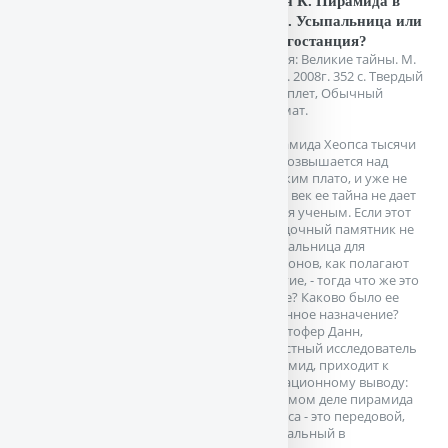
Данн К. Пирамида в
Гизе. Усыпальница или
энергостанция?
Серия: Великие тайны. М.
Вече. 2008г. 352 с. Твердый
переплет, Обычный
формат.
Пирамида Хеопса тысячи
лет возвышается над
Гизским плато, и уже не
один век ее тайна не дает
покоя ученым. Если этот
загадочный памятник не
усыпальница для
фараонов, как полагают
многие, - тогда что же это
такое? Каково было ее
истинное назначение?
Кристофер Данн,
известный исследователь
пирамид, приходит к
сенсационному выводу:
на самом деле пирамида
Хеопса - это передовой,
уникальный в