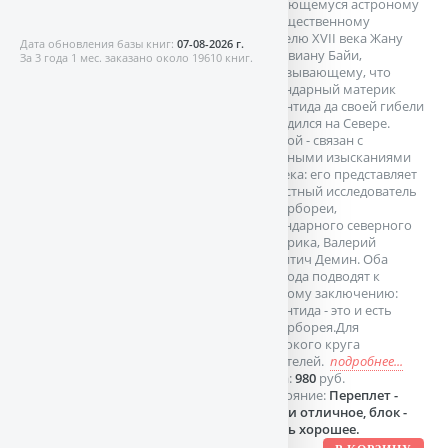
выдающемуся астроному
и общественному
деятелю XVII века Жану
Дата обновления базы книг:
07-08-2026 г.
Сильвиану Байи,
За 3 года 1 мес. заказано около 19610 книг.
доказывающему, что
легендарный материк
Атлантида да своей гибели
находился на Севере.
Второй - связан с
научными изысканиями
XX века: его представляет
известный исследователь
Гипербореи,
легендарного северного
материка, Валерий
Никитич Демин. Оба
подхода подводят к
единому заключению:
Атлантида - это и есть
Гиперборея.Для
широкого круга
читателей.
подробнее...
Цена:
980
руб.
Состояние:
Переплет -
почти отличное, блок -
очень хорошее.