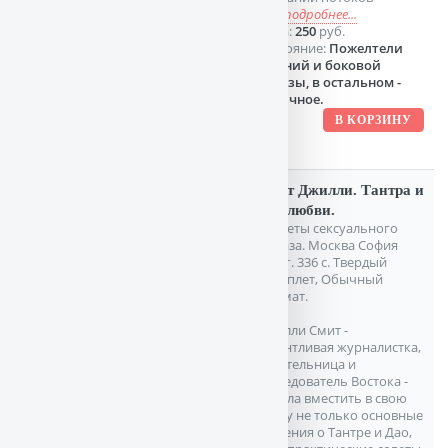
сил
подробнее...
Цена:
250
руб.
Состояние:
Пожелтели
нижний и боковой
обрезы, в остальном -
отличное.
Смит Джилли. Тантра и
Дао любви.
Секреты сексуального
экстаза. Москва София
2005г. 336 с. Твердый
переплет, Обычный
формат.
Джилли Смит -
талантливая журналистка,
писательница и
исследователь Востока -
сумела вместить в свою
книгу не только основные
сведения о Тантре и Дао,