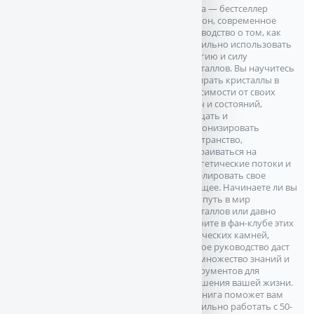
Книга — бестселлер
Амазон, современное
руководство о том, как
правильно использовать
энергию и силу
кристаллов. Вы научитесь
выбирать кристаллы в
зависимости от своих
задач и состояний,
очищать и
гармонизировать
пространство,
настраиваться на
энергетические потоки и
моделировать свое
будущее. Начинаете ли вы
свой путь в мир
кристаллов или давно
состоите в фан-клубе этих
магических камней,
данное руководство даст
вам множество знаний и
инструментов для
улучшения вашей жизни.
Эта книга поможет вам
правильно работать с 50-