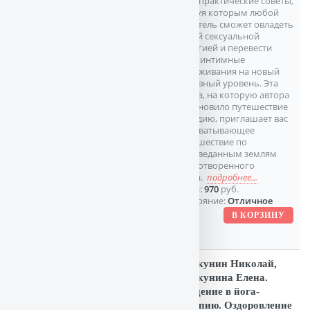
но и практические советы,
следуя которым любой
читатель сможет овладеть
своей сексуальной
энергией и перевести
свои интимные
переживания на новый
духовный уровень. Эта
книга, на которую автора
вдохновило путешествие
в Индию, приглашает вас
в захватывающее
путешествие по
неизведанным землям
одухотворенного
секса.
подробнее...
Цена:
970
руб.
Состояние:
Отличное
Прокунин Николай,
Прокунина Елена.
Введение в йога-
терапию. Оздоровление