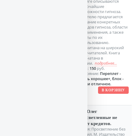
В книге описываются
широчайшие
возможности гипноза.
Читателю предлагается
описание конкретных
методов гипноза, области
их применения, а также
советы по их
использованию.
Рассчитана на широкий
круг читателей. Книга
отпечатана в
Италии.
подробнее...
Цена:
150
руб.
Состояние:
Переплет -
очень хорошее+, блок -
почти отличное.
Гор Олег
Просветленные не
берут кредитов.
Серия: Просветление без
правил. М. Издательство