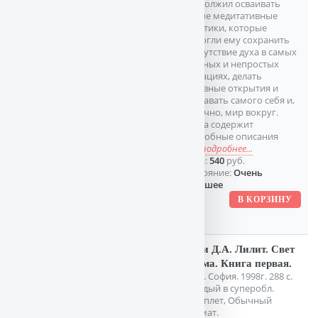
продолжил осваивать
новые медитативные
практики, которые
помогли ему сохранить
присутствие духа в самых
опасных и непростых
ситуациях, делать
духовные открытия и
познавать самого себя и,
конечно, мир вокруг.
Книга содержит
подробные описания
тех
подробнее...
Цена:
540
руб.
Состояние:
Очень
хорошее
Хили Д.А. Лилит. Свет
и тьма. Книга первая.
Киев. София. 1998г. 288 с.
Твердый в суперобл.
переплет, Обычный
формат.