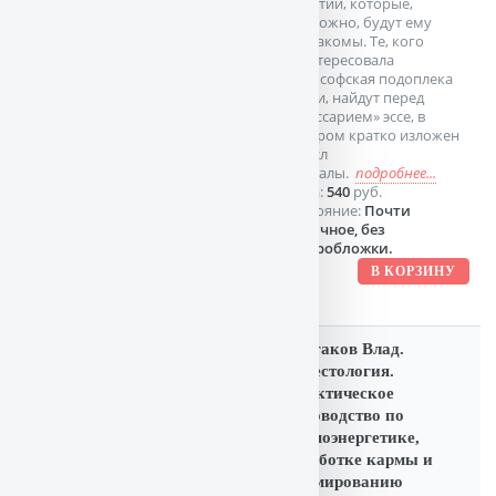
понятий, которые,
возможно, будут ему
незнакомы. Те, кого
заинтересовала
философская подоплека
книги, найдут перед
«Глоссарием» эссе, в
котором кратко изложен
смысл
Каббалы.
подробнее...
Цена:
540
руб.
Состояние:
Почти
отличное, без
суперобложки.
Булгаков Влад.
Селестология.
Практическое
руководство по
космоэнергетике,
отработке кармы и
формированию