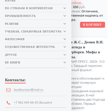
НАУКИ
подробнее...
Цена:
650
руб.
ПО СТРАНАМ И КОНТИНЕНТАМ
Состояние:
Отличное,
дарственная надпись от
ПРОМЫШЛЕННОСТЬ
автора.
РЕЛИГИЯ
УЧЕБНАЯ, СПРАВОЧНАЯ ЛИТЕРАТУРА
ФИЛОСОФИЯ
Байи Ж.С., Демин В.И.
Атлантида и
ХУДОЖЕСТВЕННАЯ ЛИТЕРАТУРА
Гиперборея. Мифы и
ДРУГОЕ
факты.
М. ФАИР-ПРЕСС. 2003г. 512
НЕ КНИГИ
с. илл. Твердый переплет,
Обычный формат.
Эта книга обосновывает и
Контакты:
развивает полярную
концепцию
bookkurator@mail.ru
происхождения мировой
цивилизации. В ней
представлены два подхода
+7 962 445-66-45 (Билайн)
к проблеме. Первый
принадлежит