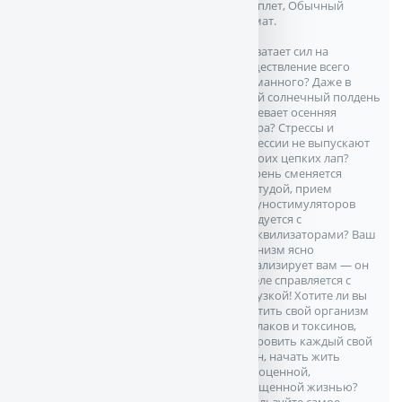
переплет, Обычный
формат.
Не хватает сил на
осуществление всего
задуманного? Даже в
яркий солнечный полдень
одолевает осенняя
хандра? Стрессы и
депрессии не выпускают
из своих цепких лап?
Мигрень сменяется
простудой, прием
иммуностимуляторов
чередуется с
транквилизаторами? Ваш
организм ясно
сигнализирует вам — он
еле-еле справляется с
нагрузкой! Хотите ли вы
очистить свой организм
от шлаков и токсинов,
оздоровить каждый свой
орган, начать жить
полноценной,
насыщенной жизнью?