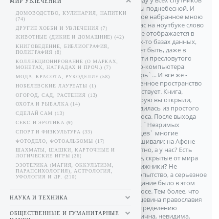
на виду у всех спутников
МИР УВЛЕЧЕНИЙ
злобы поднебесной. И
ДОМОВОДСТВО, КУЛИНАРИЯ, НАПИТКИ
каждое набранное мною
(74)
сейчас на ноутбуке слово
ДРУГИЕ ХОББИ И УВЛЕЧЕНИЯ (7)
тут же отображается в
ЖИВОТНЫЕ (ДИКИЕ И ДОМАШНИЕ) (42)
каких-то базах данных,
КНИГОВЕДЕНИЕ, БИБЛИОГРАФИЯ,
может быть, даже в
ПОЛИГРАФИЯ (8)
памяти пресловутого
КОЛЛЕКЦИОНИРОВАНИЕ (О МАРКАХ,
супер-компьютера
МОНЕТАХ, НАГРАДАХ И ПРОЧ.) (7)
`Зверь`... И все же -
МОДА, КРАСОТА, РУКОДЕЛИЕ (58)
потаенное пространство
НОБЕЛЕВСКИЕ ЛАУРЕАТЫ (1)
существует. Книга,
ОГОРОД, САД, РАСТЕНИЯ (13)
которую вы открыли,
ОХОТА И РЫБАЛКА (14)
зародилась из простого
СДЕЛАЙ САМ (13)
вопроса. После выхода
СЕКС И ЭРОТИКА (9)
моих `Незримых
старцев` многие
СПОРТ И ФИЗКУЛЬТУРА (33)
спрашивали: на Афоне -
ФОТОДЕЛО, ФОТОАЛЬБОМЫ (17)
понятно, а у нас? Есть
ШАХМАТЫ, ШАШКИ, КАРТОЧНЫЕ И
ЛОГИЧЕСКИЕ ИГРЫ (26)
такие, скрытые от мира
подвижники? Не
ЭЗОТЕРИКА (МАГИЯ, ОККУЛЬТИЗМ,
ПАРАПСИХОЛОГИЯ), АСТРОЛОГИЯ,
любопытство, а серьезное
УФОЛОГИЯ И ДР. (210)
ожидание было в этом
вопросе. Тем более, что
НАУКА И ТЕХНИКА
сердцевина православия
по определению
ОБЩЕСТВЕННЫЕ И ГУМАНИТАРНЫЕ
мистична, невидима.