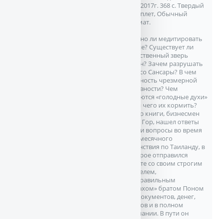
`Э`. 2017г. 368 с. Твердый
переплет, Обычный
формат.
Можно ли медитировать
во сне? Существует ли
таинственный зверь
йесин? Зачем разрушать
колесо Сансары? В чем
опасность чрезмерной
духовности? Чем
питаются «голодные духи»
и для чего их кормить?
Автор книги, бизнесмен
Олег Гор, нашел ответы
на эти вопросы во время
двухмесячного
странствия по Таиланду, в
которое отправился
вместе со своим строгим
учителем,
«неправильным
монахом» братом Поном
без документов, денег,
планов и в полном
молчании. В пути он