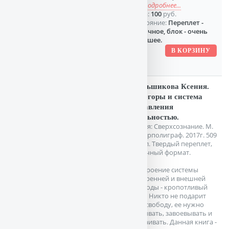
пы
подробнее...
Цена:
100
руб.
Состояние:
Переплет -
отличное, блок - очень
хорошее.
Меньшикова Ксения.
Эгрегоры и система
управления
реальностью.
Серия: Сверхсознание. М.
Центрполиграф. 2017г. 509
с. илл. Твердый переплет,
Обычный формат.
Построение системы
внутренней и внешней
свободы - кропотливый
труд. Никто не подарит
вам свободу, ее нужно
добывать, завоевывать и
отстаивать. Данная книга -