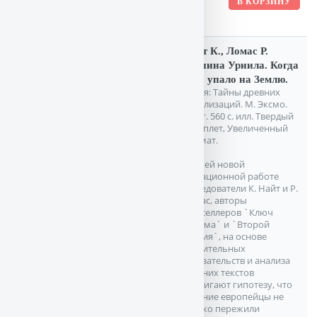
Найт К., Ломас Р.
Машина Уриила. Когда
небо упало на Землю.
Серия: Тайны древних
цивилизаций. М. Эксмо.
2006г. 560 с. илл. Твердый
переплет, Увеличенный
формат.
В своей новой
сенсационной работе
исследователи К. Найт и Р.
Ломас, авторы
бестселлеров `Ключ
Хирама` и `Второй
мессия`, на основе
убедительных
доказательств и анализа
древних текстов
выдвигают гипотезу, что
древние европейцы не
только пережили