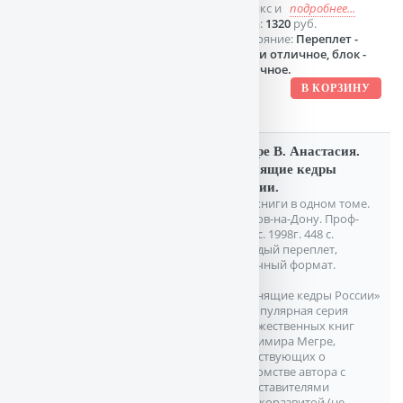
феникс и
подробнее...
Цена:
1320
руб.
Состояние:
Переплет -
почти отличное, блок -
отличное.
Мегре В. Анастасия.
Звенящие кедры
России.
Две книги в одном томе.
Ростов-на-Дону. Проф-
пресс. 1998г. 448 с.
Твердый переплет,
Обычный формат.
«Звенящие кедры России»
— популярная серия
художественных книг
Владимира Мегре,
повествующих о
знакомстве автора с
представителями
высокоразвитой (не