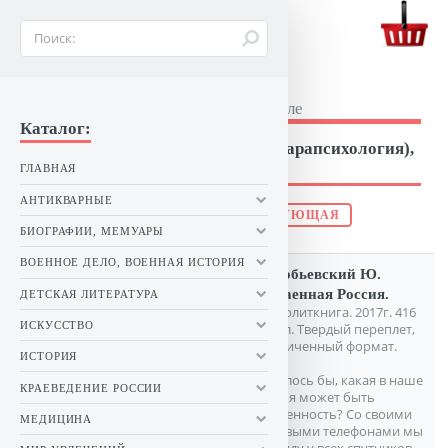
BUKINIST26.RU
Букинистические книги в Ставрополе
Каталог:
Эзотерика (магия, оккультизм, парапсихология),
астрология, уфология и др.
ГЛАВНАЯ
АНТИКВАРНЫЕ
ПРЕДЫДУЩАЯ
СЛЕДУЮЩАЯ
БИОГРАФИИ, МЕМУАРЫ
ВОЕННОЕ ДЕЛО, ВОЕННАЯ ИСТОРИЯ
Воробьевский Ю.
Потаенная Россия.
ДЕТСКАЯ ЛИТЕРАТУРА
М. Политкнига. 2017г. 416
ИСКУССТВО
с. илл. Твердый переплет,
Увеличенный формат.
ИСТОРИЯ
Казалось бы, какая в наше
КРАЕВЕДЕНИЕ РОССИИ
время может быть
потаенность? Со своими
МЕДИЦИНА
сотовыми телефонами мы