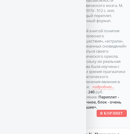
Сверхвозможности
человеческого мозга. М.
АСТ 2015г. 512 с. илл.
Твердый переплет,
Обычный формат.
С этой книгой понятия
«внетелесного
путешествия», «астрала»,
«осознанных сновидений»
лишаться своего
мистического ореола,
поскольку их реальная
основа была изучена с
точки зрения прагматики
и практического
применения явления в
жизни.
подробнее...
Цена:
240
руб.
Состояние:
Переплет -
отличное, блок - очень
хорошее+.