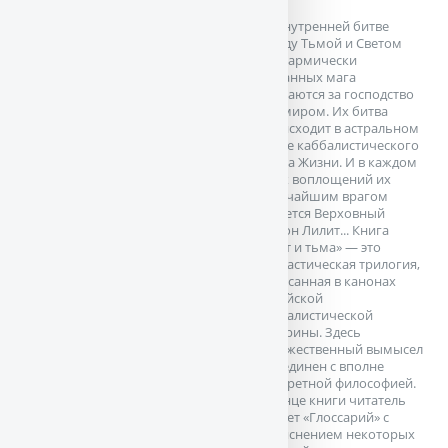
Во внутренней битве
между Тьмой и Светом
два кармически
связанных мага
сражаются за господство
над миром. Их битва
происходит в астральном
плане каббалистического
Древа Жизни. И в каждом
из их воплощений их
величайшим врагом
является Верховный
Демон Лилит... Книга
«Свет и тьма» — это
фантастическая трилогия,
написанная в канонах
иудейской
каббалистической
доктрины. Здесь
художественный вымысел
объединен с вполне
конкретной философией.
В конце книги читатель
найдет «Глоссарий» с
объяснением некоторых