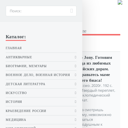
BUKINIST26.RU
Букинистические книги в Ставрополе
Каталог:
Азия: Япония, Корея
ГЛАВНАЯ
Broo Jony. Готовим
АНТИКВАРНЫЕ
блюда из любимых
БИОГРАФИИ, МЕМУАРЫ
корейских дорам.
Понравьтесь маме
ВОЕННОЕ ДЕЛО, ВОЕННАЯ ИСТОРИЯ
вашего биаса!
ДЕТСКАЯ ЛИТЕРАТУРА
М. Эксмо. 2020г. 192 с.
илл. Твердый переплет,
ИСКУССТВО
Энциклопедический
формат.
ИСТОРИЯ
Когда смотришь
КРАЕВЕДЕНИЕ РОССИИ
дораму, невозможно
оставаться
МЕДИЦИНА
равнодушным к