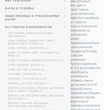
блюдам, которые
МИР УВЛЕЧЕНИЙ
готовят, едят и
НАУКА И ТЕХНИКА
покупают герои.
Слишком аппетитно
ОБЩЕСТВЕННЫЕ И ГУМАНИТАРНЫЕ
выглядят эти семейные
НАУКИ
обеды с кимчи,
раменом и ттокпокки,
ПО СТРАНАМ И КОНТИНЕНТАМ
заказываемые на
АВСТРАЛИЯ, НОВАЯ ЗЕЛАНДИЯ,
романтических
ОКЕАНИЯ (1)
свиданиях
АЗИЯ: ИНДИЯ, ПАКИСТАН, ТИБЕТ,
традиционные рыбные
ЦЕЙЛОН (ШРИ-ЛАНКА) (5)
пирожки и многие-
АЗИЯ: КИТАЙ, МОНГОЛИЯ (5)
многие другие блюда,
АЗИЯ: СРЕДНЯЯ АЗИЯ, АФГАНИСТАН,
уже ставшие
ИРАН (3)
обязательным
АЗИЯ: СТРАНЫ БЛИЖНЕГО ВОСТОКА (3)
атрибутом корейских
АЗИЯ: ЯПОНИЯ, КОРЕЯ (1)
дорам. Тогда почему бы
АЗИЯ: ДРУГИЕ СТРАНЫ (1)
не попробовать
АМЕРИКА СЕВЕРНАЯ (4)
самостоятельно
АРКТИКА, АНТАРКТИКА (2)
приготовить какое-
АФРИКА: ДРУГИЕ СТРАНЫ (1)
нибудь из них? В этой
уникальной книге,
ЕВРОПА: БАЛКАНЫ (ГРЕЦИЯ, БОЛГАРИЯ
И ДР.), КИПР, ТУРЦИЯ (2)
написанной настоящим
ЕВРОПА: ВЕЛИКОБРИТАНИЯ, ИРЛАНДИЯ,
поклонником дорам,
ИСЛАНДИЯ (2)
собраны только
ЕВРОПА: ИТАЛИЯ, ИСПАНИЯ,
аутентичные корейские
ПОРТУГАЛИЯ, ФРАНЦИЯ (6)
рецепты из правильных