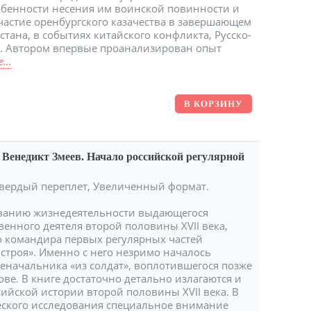
собенности несения им воинской повинности и
частие оренбургского казачества в завершающем
стана, в событиях китайского конфликта, Русско-
. Автором впервые проанализирован опыт
...
Венедикт Змеев. Начало российской регулярной
. Твердый переплет, Увеличенный формат.
ованию жизнедеятельности выдающегося
венного деятеля второй половины XVII века,
го командира первых регулярных частей
строя». Именно с него незримо началось
еначальника «из солдат», воплотившегося позже
ове. В книге достаточно детально излагаются и
ийской истории второй половины XVII века. В
еского исследования специальное внимание