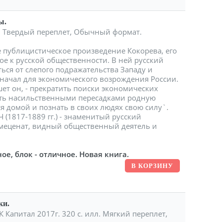
ы.
ет. Твердый переплет, Обычный формат.
 публицистическое произведение Кокорева, его
е к русской общественности. В ней русский
ься от слепого подражательства Западу и
 начал для экономического возрождения России.
ет он, - прекратить поиски экономических
ять насильственными пересадками родную
ся домой и познать в своих людях свою силу`.
817-1889 гг.) - знаменитый русский
 меценат, видный общественный деятель и
ое, блок - отличное. Новая книга.
ки.
 Капитал 2017г. 320 с. илл. Мягкий переплет,