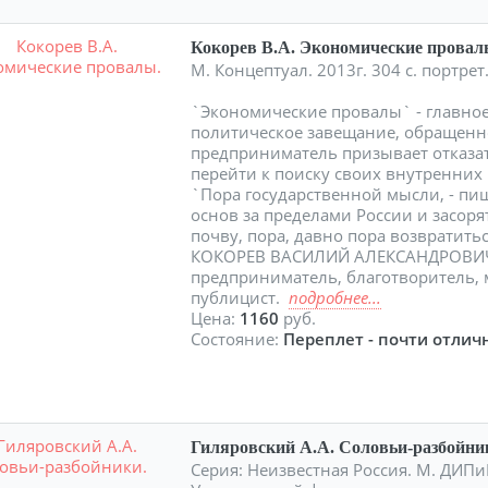
Кокорев В.А. Экономические провал
М. Концептуал. 2013г. 304 с. портр
`Экономические провалы` - главное
политическое завещание, обращенно
предприниматель призывает отказат
перейти к поиску своих внутренних
`Пора государственной мысли, - пиш
основ за пределами России и засор
почву, пора, давно пора возвратить
КОКОРЕВ ВАСИЛИЙ АЛЕКСАНДРОВИЧ (1
предприниматель, благотворитель,
публицист.
подробнее...
Цена:
1160
руб.
Состояние:
Переплет - почти отличн
Гиляровский А.А. Соловьи-разбойни
Серия: Неизвестная Россия. М. ДИПиК