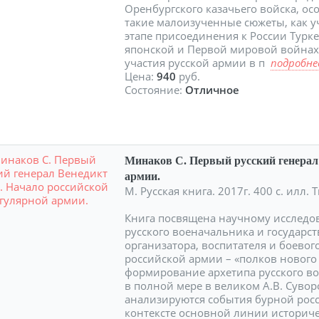
Оренбургского казачьего войска, о
такие малоизученные сюжеты, как у
этапе присоединения к России Турке
японской и Первой мировой войнах
участия русской армии в п
подробнее
Цена:
940
руб.
Состояние:
Отличное
Минаков С. Первый русский генерал 
армии.
М. Русская книга. 2017г. 400 с. илл
Книга посвящена научному исслед
русского военачальника и государст
организатора, воспитателя и боево
российской армии – «полков нового 
формирование архетипа русского во
в полной мере в великом А.В. Сувор
анализируются события бурной росс
контексте основной линии историч