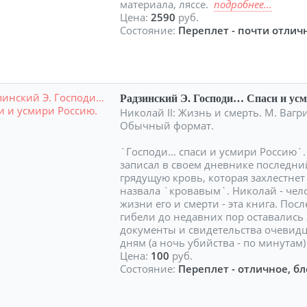
материала, ляссе.
подробнее...
Цена:
2590
руб.
Состояние:
Переплет - почти отличн
Радзинский Э. Господи… Спаси и усм
Николай II: Жизнь и смерть. М. Вагри
Обычный формат.
`Господи... спаси и усмири Россию`
записал в своем дневнике последний
грядущую кровь, которая захлестнет
назвала `кровавым`. Николай - челов
жизни его и смерти - эта книга. По
гибели до недавних пор оставались
документы и свидетельства очевидц
дням (а ночь убийства - по минута
Цена:
100
руб.
Состояние:
Переплет - отличное, бл