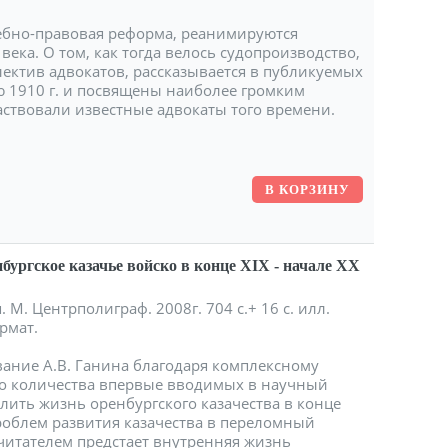
дебно-правовая реформа, реанимируются
ека. О том, как тогда велось судопроизводство,
ектив адвокатов, рассказывается в публикуемых
ю 1910 г. и посвящены наиболее громким
аствовали известные адвокаты того времени.
бургское казачье войско в конце XIX - начале XX
 М. Центрполиграф. 2008г. 704 с.+ 16 с. илл.
рмат.
ание А.В. Ганина благодаря комплексному
го количества впервые вводимых в научный
лить жизнь оренбургского казачества в конце
проблем развития казачества в переломный
читателем предстает внутренняя жизнь