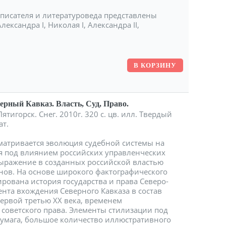
. писателя и литературоведа представлены
ександра I, Николая I, Александра II,
ерный Кавказ. Власть, Суд, Право.
игорск. Снег. 2010г. 320 с. цв. илл. Твердый
ат.
матривается эволюция судебной системы на
я под влиянием российских управленческих
выражение в созданных российской властью
нов. На основе широкого фактографического
рована история государства и права Северо-
ента вхождения Северного Кавказа в состав
ервой третью ХХ века, временем
 советского права. Элементы стилизации под
бумага, большое количество иллюстративного