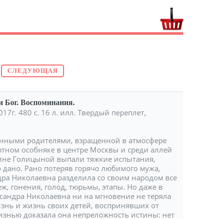
СЛЕДУЮЩАЯ
и Бог. Воспоминания.
17г. 480 с. 16 л. илл. Твердый переплет,
нными родителями, взращенной в атмосфере
ютном особняке в центре Москвы и среди аллей
гине Голицыной выпали тяжкие испытания,
 дано. Рано потеряв горячо любимого мужа,
дра Николаевна разделила со своим народом все
ж, гонения, голод, тюрьмы, этапы. Но даже в
ксандра Николаевна ни на мгновение не теряла
изнь и жизнь своих детей, воспринявших от
жизнью доказала она непреложность истины: нет