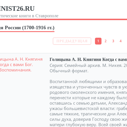
NIST26.RU
тические книги в Ставрополе
я России (1700-1916 гг.)
1
2
3
4
ПРЕДЫДУЩАЯ
Голицына А. Н. Княгиня Когда с вам
Серия: Семейный архив. М. Никея. 20
Обычный формат.
Воспитанной любящими и образова
изящества и утонченных чувств в у
родового смоленского имения, кня
перенести которые не каждому было
оставшись с семью детьми, Алексан
ужасы большевистской власти: грабе
самые тяжкие, трагические дни Але
силы духа, доверив Господу свою ж
матери глубокую веру. Всей своей 