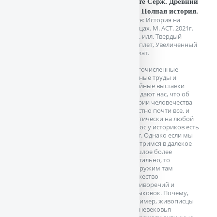
Нонте Серж. Древний
мир. Полная история.
Серия: История на
пальцах. М. АСТ. 2021г.
352 c. илл. Твердый
переплет, Увеличенный
формат.
Многочисленные
научные труды и
музейные выставки
убеждают нас, что об
истории человечества
известно почти все, и
практически на любой
вопрос у историков есть
ответ. Однако если мы
всмотримся в далекое
прошлое более
пристально, то
обнаружим там
множество
противоречий и
нестыковок. Почему,
например, живописцы
Средневековья