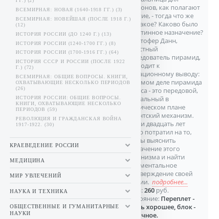
ГГ.) (2)
фараонов, как полагают
ВСЕМИРНАЯ: НОВАЯ (1640-1918 ГГ.) (3)
многие, - тогда что же
ВСЕМИРНАЯ: НОВЕЙШАЯ (ПОСЛЕ 1918 Г.)
это такое? Каково было
(12)
ее истинное назначение?
ИСТОРИЯ РОССИИ (ДО 1240 Г.) (13)
Кристофер Данн,
ИСТОРИЯ РОССИИ (1240-1700 ГГ.) (8)
известный
ИСТОРИЯ РОССИИ (1700-1916 ГГ.) (64)
исследователь пирамид,
ИСТОРИЯ СССР И РОССИИ (ПОСЛЕ 1922
приходит к
Г.) (72)
сенсационному выводу:
ВСЕМИРНАЯ: ОБЩИЕ ВОПРОСЫ. КНИГИ,
на самом деле пирамида
ОХВАТЫВАЮЩИЕ НЕСКОЛЬКО ПЕРИОДОВ
(26)
Хеопса - это передовой,
уникальный в
ИСТОРИЯ РОССИИ: ОБЩИЕ ВОПРОСЫ.
КНИГИ, ОХВАТЫВАЮЩИЕ НЕСКОЛЬКО
техническом плане
ПЕРИОДОВ (59)
гигантский механизм.
РЕВОЛЮЦИЯ И ГРАЖДАНСКАЯ ВОЙНА
Почти двадцать лет
1917-1922. (30)
автор потратил на то,
чтобы выяснить
КРАЕВЕДЕНИЕ РОССИИ
назначение этого
механизма и найти
МЕДИЦИНА
документальное
подтверждение своей
МИР УВЛЕЧЕНИЙ
теории.
подробнее...
Цена:
260
руб.
НАУКА И ТЕХНИКА
Состояние:
Переплет -
очень хорошее, блок -
ОБЩЕСТВЕННЫЕ И ГУМАНИТАРНЫЕ
НАУКИ
отличное.