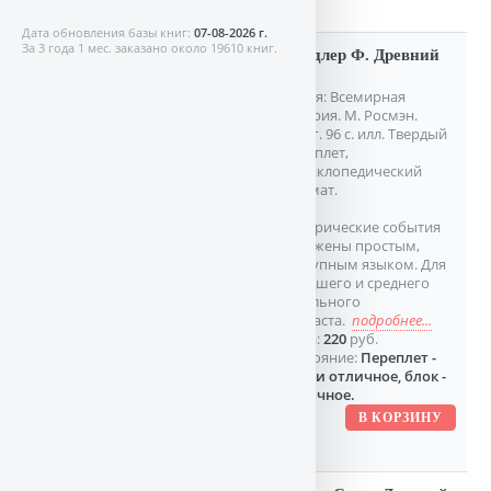
Дата обновления базы книг:
07-08-2026 г.
За 3 года 1 мес. заказано около 19610 книг.
Чандлер Ф. Древний
мир.
Серия: Всемирная
история. М. Росмэн.
1999г. 96 с. илл. Твердый
переплет,
Энциклопедический
формат.
Исторические события
изложены простым,
доступным языком. Для
младшего и среднего
школьного
возраста.
подробнее...
Цена:
220
руб.
Состояние:
Переплет -
почти отличное, блок -
отличное.