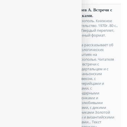
Князев А. Встречи с
предками.
Ставрополь. Книжное
издательство. 1970г. 80 с.,
илл. Твердый переплет,
Обычный формат.
Книга рассказывает об
археологических
открытиях на
Ставрополье. Читателя
ждут встречи с
неандертальцем и с
кроманьонским
человеком, с
киммерийцами и
скифами, с
легендарными
амазонками и
трудолюбивыми
аланами, с дикими
всадниками Золотой
Орды и византийскими
купцами... Текст
сопровожден