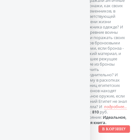
изображали античные
персонажи, как своих
современников, в
соответствующей
времени жизни
художника одежде? И
как древние воины
могли поражать своих
врагов бронзовыми
мечами, если бронза -
хрупкий материал, и
хорошее режущее
лезвие из бронзы
получить
затруднительно? И
почему в раскопках
гробниц египетских
фараонов находят
стальное оружие, если
Древний Египет не знал
металла? И
подробнее...
Цена:
810
руб.
Состояние:
Идеальное,
новая книга.