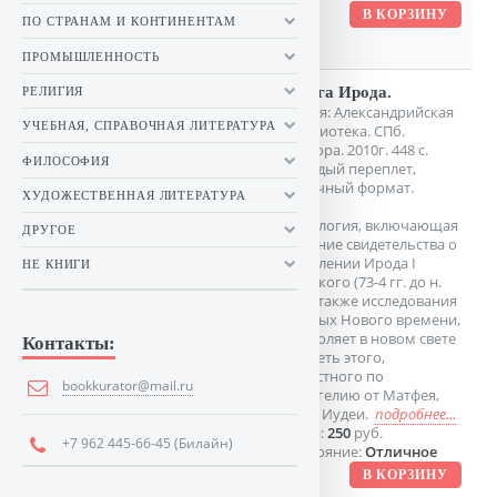
ПО СТРАНАМ И КОНТИНЕНТАМ
ПРОМЫШЛЕННОСТЬ
Книга Ирода.
РЕЛИГИЯ
Серия: Александрийская
УЧЕБНАЯ, СПРАВОЧНАЯ ЛИТЕРАТУРА
библиотека. СПб.
Амфора. 2010г. 448 с.
ФИЛОСОФИЯ
Твердый переплет,
Обычный формат.
ХУДОЖЕСТВЕННАЯ ЛИТЕРАТУРА
Антология, включающая
ДРУГОЕ
древние свидетельства о
правлении Ирода I
НЕ КНИГИ
Великого (73-4 гг. до н.
э.), а также исследования
ученых Нового времени,
позволяет в новом свете
Контакты:
увидеть этого,
известного по
bookkurator@mail.ru
Евангелию от Матфея,
царя Иудеи.
подробнее...
Цена:
250
руб.
+7 962 445-66-45 (Билайн)
Состояние:
Отличное