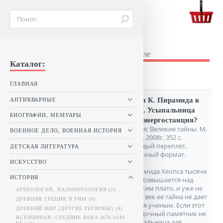
BUKINIST26.RU
Букинистические книги в Ставрополе
Каталог:
Древний мир (другие регионы)
ГЛАВНАЯ
Данн К. Пирамида в
АНТИКВАРНЫЕ
Гизе. Усыпальница
БИОГРАФИИ, МЕМУАРЫ
или энергостанция?
Серия: Великие тайны. М.
ВОЕННОЕ ДЕЛО, ВОЕННАЯ ИСТОРИЯ
Вече. 2008г. 352 с.
Твердый переплет,
ДЕТСКАЯ ЛИТЕРАТУРА
Обычный формат.
ИСКУССТВО
Пирамида Хеопса тысячи
ИСТОРИЯ
лет возвышается над
Гизским плато, и уже не
АРХЕОЛОГИЯ, ПАЛЕОНТОЛОГИЯ (2)
один век ее тайна не дает
ДРЕВНЯЯ ГРЕЦИЯ И РИМ (6)
покоя ученым. Если этот
ДРЕВНИЙ МИР (ДРУГИЕ РЕГИОНЫ) (4)
загадочный памятник не
ВСЕМИРНАЯ: СРЕДНИЕ ВЕКА (476-1640
усыпальница для