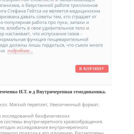
рганизма, о безустанной работе триллионов
ига Стефана Гейтса не является медицинским
ризвана давать советы тем, кто страдает от
о-популярная работа про пуки, запахи и
ля, влюбить в свое удивительное тело и
р настаивает, что испускание газов -
 нормальная функция пищеварительной
 люди должны лишь гордиться, что съели много
 Вни
подробнее...
емченко И.Т. и д Внутричерепная гемодинамика.
. илл. Мягкий переплет, Увеличенный формат.
 исследований биофизических
я системы внутричерепного кровообращения.
етодик исследования внутричерепного
емного подхода к его изучению. Рассмотрены