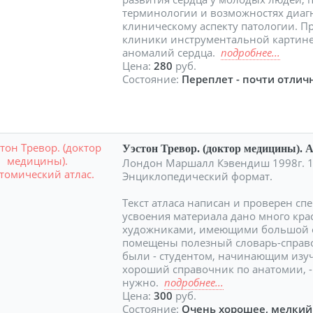
терминологии и возможностях диаг
клиническому аспекту патологии. 
клиники инструментальной картине
аномалий сердца.
подробнее...
Цена:
280
руб.
Состояние:
Переплет - почти отличн
Уэстон Тревор. (доктор медицины). 
Лондон Маршалл Кэвендиш 1998г. 16
Энциклопедический формат.
Текст атласа написан и проверен с
усвоения материала дано много кр
художниками, имеющими большой оп
помещены полезный словарь-справо
были - студентом, начинающим изу
хороший справочник по анатомии, - 
нужно.
подробнее...
Цена:
300
руб.
Состояние:
Очень хорошее, мелкий 