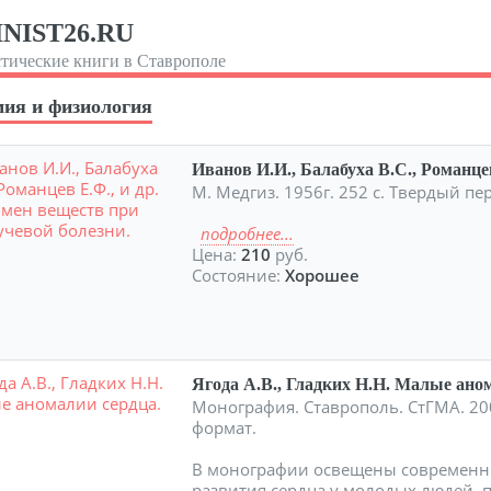
NIST26.RU
тические книги в Ставрополе
ия и физиология
Иванов И.И., Балабуха В.С., Романце
М. Медгиз. 1956г. 252 с. Твердый п
подробнее...
Цена:
210
руб.
Состояние:
Хорошее
Ягода А.В., Гладких Н.Н. Малые ано
Монография. Ставрополь. СтГМА. 200
формат.
В монографии освещены современн
развития сердца у молодых людей, 