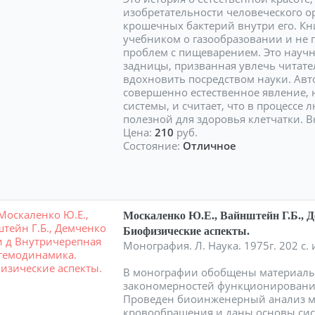
изобретательности человеческого о
крошечных бактерий внутри его. Кн
учебником о газообразовании и не п
проблем с пищеварением. Это научн
задницы, призванная увлечь читате
вдохновить посредством науки. Авто
совершенно естественное явление,
системы, и считает, что в процессе
полезной для здоровья клетчатки.
Цена:
210
руб.
Состояние:
Отличное
Москаленко Ю.Е., Вайнштейн Г.Б., Д
Биофизические аспекты.
Монография. Л. Наука. 1975г. 202 с
В монографии обобщены материалы
закономерностей функционировани
Проведен биоинженерный анализ м
кровообращения и даны основы сист