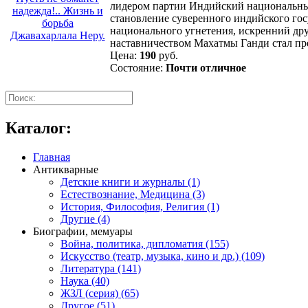
лидером партии Индийский национальный
становление суверенного индийского го
национального угнетения, искренний дру
наставничеством Махатмы Ганди стал пр
Цена:
190
руб.
Состояние:
Почти отличное
Каталог:
Главная
Антикварные
Детские книги и журналы (1)
Естествознание, Медицина (3)
История, Философия, Религия (1)
Другие (4)
Биографии, мемуары
Война, политика, дипломатия (155)
Искусство (театр, музыка, кино и др.) (109)
Литература (141)
Наука (40)
ЖЗЛ (серия) (65)
Другое (51)