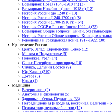
Всемирная: Новая (1640-1918 гг.) (3)
Всемирная: Новейшая (после 1918 г.) (12)
История России (до 1240 г.) (13)
История России (1240-1700 гг.) (8)
История России (1700-1916 гг.) (64)
История СССР и России (после 1922 г.) (72)
Всемирная: Общие вопросы. Книги, охватывающие 
История России: Общие вопросы. Книги, охватываю
Революция и Гражданская война 1917-1922. (30)
Краеведение России
Центр, Запад, Европейский Север (12)
Москва и Подмосковье (5)
Поволжье, Урал (14)
Санкт-Петербург и пригороды (10)
Сибирь, Дальний Восток (9)
Юг, Кавказ (219)
Другое (3)
Крым (1)
Медицина
Ветеринария (2)
Анатомия и физиология (5)
Здоровье ребенка. Педиатрия (33)
Нетрадиционная (народная, восточная, целители) (6
Психиатрия, нервные болезни (12)