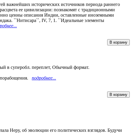
тей важнейших исторических источников периода раннего
 расцвета ее цивилизации: познакомят с традиционными
обенно ценны описания Индии, оставленные иноземными
дака. ``Нитисара``, IV, 7, 1. ``Идеальные элементы
робнее...
вый в суперобл. переплет, Обычный формат.
о порабощения.
подробнее...
ала Неру, об эволюции его политических взглядов. Будучи