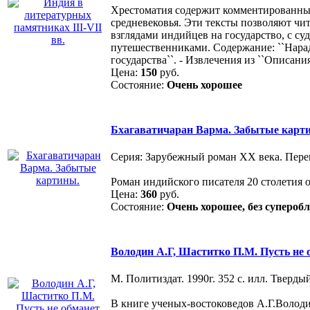
Хрестоматия содержит комментированные
средневековья. Эти тексты позволяют чи
взглядами индийцев на государство, с 
путешественниками. Содержание: ``Нарада-
государства``. - Извлечения из ``Описан
Цена:
150
руб.
Состояние:
Очень хорошее
Бхагаватичаран Варма. Забытые карт
Серия: Зарубежный роман XX века. Перев
Роман индийского писателя 20 столетия
Цена:
360
руб.
Состояние:
Очень хорошее, без супероб
Володин А.Г, Шаститко П.М. Пусть не 
М. Политиздат. 1990г. 352 с. илл. Тверд
В книге ученых-востоковедов А.Г.Володи