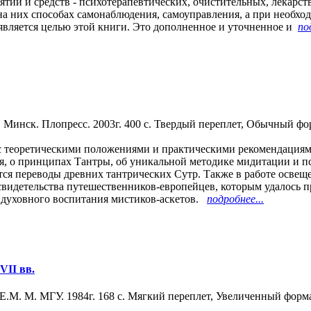
ий и средств - психотерапевтических, очистительных, лекарств
а них способах самонаблюдения, самоуправления, а при необхо
является целью этой книги. Это дополненное и уточненное и
по
у. Минск. Плопресс. 2003г. 400 с. Твердый переплет, Обычный фо
 с теоретическими положениями и практическими рекомендациям
ия, о принципах Тантры, об уникальной методике мидитации и п
тся переводы древних тантрических Сутр. Также в работе освещ
 свидетельства путешественников-европейцев, которым удалось п
 духовного воспитания мистиков-аскетов.
подробнее...
VII вв.
Е.М. М. МГУ. 1984г. 168 с. Мягкий переплет, Увеличенный форма