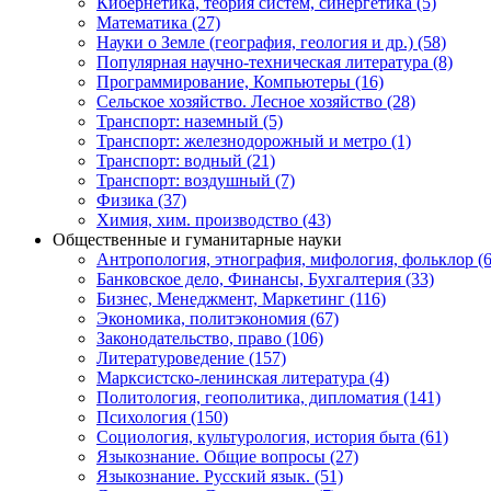
Кибернетика, теория систем, синергетика (5)
Математика (27)
Науки о Земле (география, геология и др.) (58)
Популярная научно-техническая литература (8)
Программирование, Компьютеры (16)
Сельское хозяйство. Лесное хозяйство (28)
Транспорт: наземный (5)
Транспорт: железнодорожный и метро (1)
Транспорт: водный (21)
Транспорт: воздушный (7)
Физика (37)
Химия, хим. производство (43)
Общественные и гуманитарные науки
Антропология, этнография, мифология, фольклор (6
Банковское дело, Финансы, Бухгалтерия (33)
Бизнес, Менеджмент, Маркетинг (116)
Экономика, политэкономия (67)
Законодательство, право (106)
Литературоведение (157)
Марксистско-ленинская литература (4)
Политология, геополитика, дипломатия (141)
Психология (150)
Социология, культурология, история быта (61)
Языкознание. Общие вопросы (27)
Языкознание. Русский язык. (51)