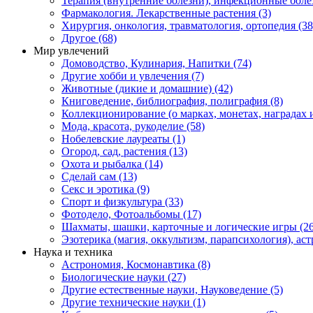
Терапия (внутренние болезни), инфекционные болез
Фармакология. Лекарственные растения (3)
Хирургия, онкология, травматология, ортопедия (38
Другое (68)
Мир увлечений
Домоводство, Кулинария, Напитки (74)
Другие хобби и увлечения (7)
Животные (дикие и домашние) (42)
Книговедение, библиография, полиграфия (8)
Коллекционирование (о марках, монетах, наградах и 
Мода, красота, рукоделие (58)
Нобелевские лауреаты (1)
Огород, сад, растения (13)
Охота и рыбалка (14)
Сделай сам (13)
Секс и эротика (9)
Спорт и физкультура (33)
Фотодело, Фотоальбомы (17)
Шахматы, шашки, карточные и логические игры (26
Эзотерика (магия, оккультизм, парапсихология), аст
Наука и техника
Астрономия, Космонавтика (8)
Биологические науки (27)
Другие естественные науки, Науковедение (5)
Другие технические науки (1)