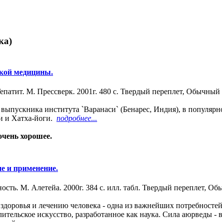
ка)
ской медицины.
Гепатит. М. Прессверк. 2001г. 480 с. Твердый переплет, Обычный
выпускника института `Варанаси` (Бенарес, Индия), в популярн
и и Хатха-йоги.
подробнее...
 очень хорошее.
е и применение.
сть. М. Алетейа. 2000г. 384 с. илл. табл. Твердый переплет, О
здоровья и лечению человека - одна из важнейших потребносте
елительское искусство, разработанное как наука. Сила аюрведы 