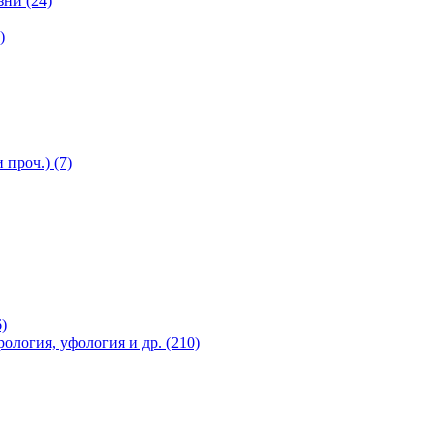
ни (24)
)
проч.) (7)
)
рология, уфология и др. (210)