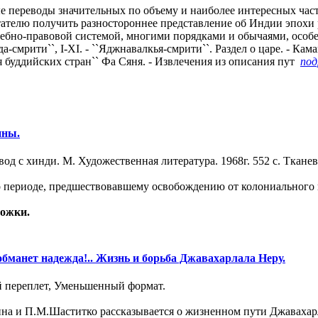
 переводы значительных по объему и наиболее интересных час
тателю получить разностороннее представление об Индии эпохи
судебно-правовой системой, многими порядками и обычаями, ос
смрити``, I-ХI. - ``Яджнавалкья-смрити``. Раздел о царе. - Каман
ия буддийских стран`` Фа Сяня. - Извлечения из описания пут
под
ины.
од с хинди. М. Художественная литература. 1968г. 552 с. Ткане
 о периоде, предшествовавшему освобождению от колониальног
ложки.
обманет надежда!.. Жизнь и борьба Джавахарлала Неру.
ый переплет, Уменьшенный формат.
на и П.М.Шаститко рассказывается о жизненном пути Джавахарл