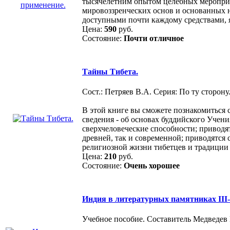
тысячелетним опытом целебных мероприят
мировоззренческих основ и основанных н
доступными почти каждому средствами, 
Цена:
590
руб.
Состояние:
Почти отличное
Тайны Тибета.
Сост.: Петряев В.А. Серия: По ту сторон
В этой книге вы сможете познакомиться
сведения - об основах буддийского Учен
сверхчеловеческие способности; приводя
древней, так и современной; приводятся
религиозной жизни тибетцев и традиции
Цена:
210
руб.
Состояние:
Очень хорошее
Индия в литературных памятниках III-
Учебное пособие. Составитель Медведев 