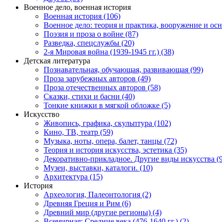
Военное дело, военная история
Военная история (106)
Военное дело: теория и практика, вооружение и осн
Поэзия и проза о войне (87)
Разведка, спецслужбы (20)
2-я Мировая война (1939-1945 гг.) (38)
Детская литература
Познавательная, обучающая, развивающая (99)
Проза зарубежных авторов (49)
Проза отечественных авторов (58)
Сказки, стихи и басни (40)
Тонкие книжки в мягкой обложке (5)
Искусство
Живопись, графика, скульптура (102)
Кино, ТВ, театр (59)
Музыка, ноты, опера, балет, танцы (72)
Теория и история искусства, эстетика (35)
Декоративно-прикладное. Другие виды искусства (9
Музеи, выставки, каталоги. (10)
Архитектура (15)
История
Археология, Палеонтология (2)
Древняя Греция и Рим (6)
Древний мир (другие регионы) (4)
Всемирная: Средние века (476-1640 гг.) (2)