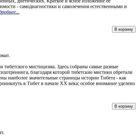
енных, диетических. Краткое и ясное изложение ее
димости - самодиагностики и самолечения естественными и
дробнее...
рмат.
и тибетского мистицизма. Здесь собраны самые разные
сихотренинга, благодаря которой тибетские мистики обретали
ены наиболее значительные страницы истории Тибета - как
роникнуть в Тибет в начале XX века; особое внимание уделено
т.