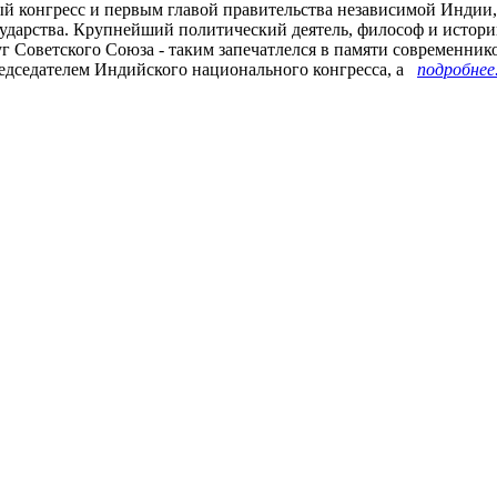
 конгресс и первым главой правительства независимой Индии, 
сударства. Крупнейший политический деятель, философ и истор
г Советского Союза - таким запечатлелся в памяти современнико
едседателем Индийского национального конгресса, а
подробнее.