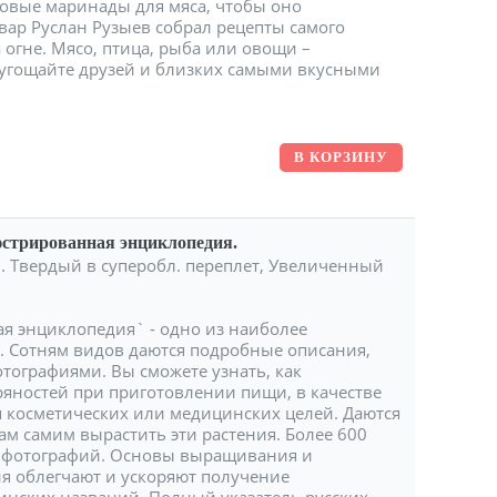
овые маринады для мяса, чтобы оно
ар Руслан Рузыев собрал рецепты самого
огне. Мясо, птица, рыба или овощи –
 угощайте друзей и близких самыми вкусными
стрированная энциклопедия.
лл. Твердый в суперобл. переплет, Увеличенный
я энциклопедия` - одно из наиболее
. Сотням видов даются подробные описания,
ографиями. Вы сможете узнать, как
ряностей при приготовлении пищи, в качестве
я косметических или медицинских целей. Даются
м самим вырастить эти растения. Более 600
х фотографий. Основы выращивания и
я облегчают и ускоряют получение
инских названий. Полный указатель русских