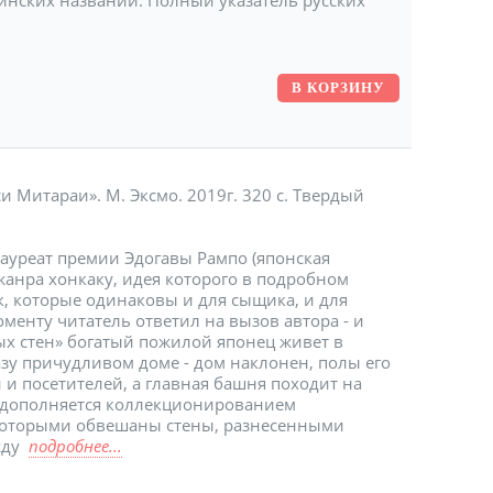
и Митараи». М. Эксмо. 2019г. 320 с. Твердый
лауреат премии Эдогавы Рампо (японская
жанра хонкаку, идея которого в подробном
к, которые одинаковы и для сыщика, и для
менту читатель ответил на вызов автора - и
ых стен» богатый пожилой японец живет в
азу причудливом доме - дом наклонен, полы его
й и посетителей, а главная башня походит на
а дополняется коллекционированием
 которыми обвешаны стены, разнесенными
жду
подробнее...