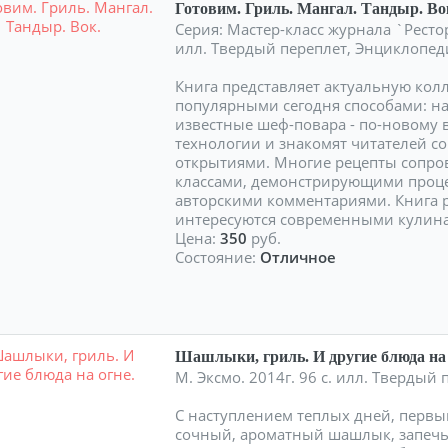
Готовим. Гриль. Мангал. Тандыр. Во
Серия: Мастер-класс журнала `Рестор
илл. Твердый переплет, Энциклопед
Книга представляет актуальную ко
популярными сегодня способами: на г
известные шеф-повара - по-новому 
технологии и знакомят читателей 
открытиями. Многие рецепты сопр
классами, демонстрирующими процес
авторскими комментариями. Книга р
интересуются современными кули
Цена:
350
руб.
Состояние:
Отличное
Шашлыки, гриль. И другие блюда на 
М. Эксмо. 2014г. 96 с. илл. Тверды
С наступлением теплых дней, первы
сочный, ароматный шашлык, запечь