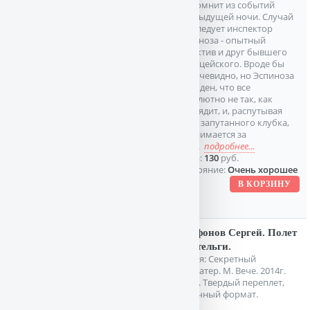
не помнит из событий
предыдущей ночи. Случай
расследует инспектор
Эспиноза - опытный
детектив и друг бывшего
полицейского. Вроде бы
все очевидно, но Эспиноза
убежден, что все
абсолютно не так, как
выглядит, и, распутывая
нити запутанного клубка,
принимается за
дело.
подробнее...
Цена:
130
руб.
Состояние:
Очень хорошее
Трифонов Сергей. Полет
Пустельги.
Серия: Секретный
фарватер. М. Вече. 2014г.
384 с. Твердый переплет,
Обычный формат.