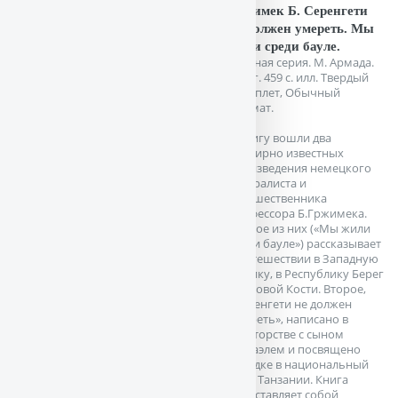
Гржимек Б. Серенгети
не должен умереть. Мы
жили среди бауле.
Зеленая серия. М. Армада.
1998г. 459 с. илл. Твердый
переплет, Обычный
формат.
В книгу вошли два
всемирно известных
произведения немецкого
натуралиста и
путешественника
профессора Б.Гржимека.
Первое из них («Мы жили
среди бауле») рассказывает
о путешествии в Западную
Африку, в Республику Берег
Слоновой Кости. Второе,
«Серенгети не должен
умереть», написано в
соавторстве с сыном
Михаэлем и посвящено
поездке в национальный
парк Танзании. Книга
представляет собой