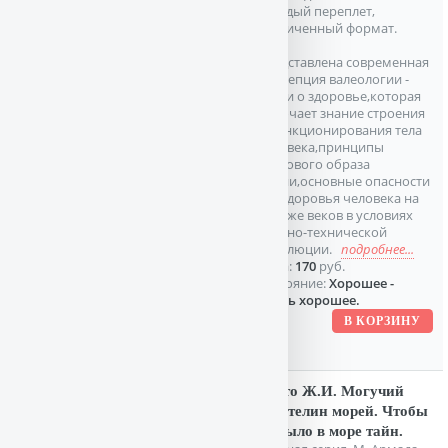
Твердый переплет,
Увеличенный формат.
Представлена современная
концепция валеологии -
науки о здоровье,которая
включает знание строения
и функционирования тела
человека,принципы
здорового образа
жизни,основные опасности
для здоровья человека на
рубеже веков в условиях
научно-технической
революции.
подробнее...
Цена:
170
руб.
Состояние:
Хорошее -
очень хорошее.
Кусто Ж.И. Могучий
властелин морей. Чтобы
не было в море тайн.