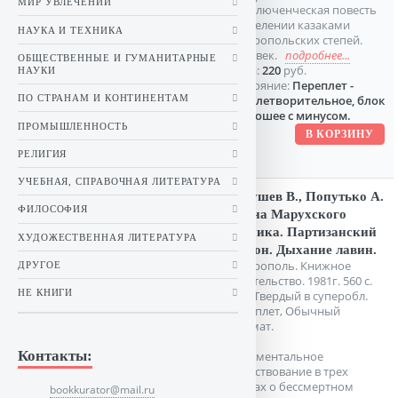
МИР УВЛЕЧЕНИЙ
приключенческая повесть
о заселении казаками
НАУКА И ТЕХНИКА
Ставропольских степей.
XVIII век.
подробнее...
ОБЩЕСТВЕННЫЕ И ГУМАНИТАРНЫЕ
Цена:
220
руб.
НАУКИ
Состояние:
Переплет -
ПО СТРАНАМ И КОНТИНЕНТАМ
удовлетворительное, блок
- хорошее с минусом.
ПРОМЫШЛЕННОСТЬ
РЕЛИГИЯ
УЧЕБНАЯ, СПРАВОЧНАЯ ЛИТЕРАТУРА
Гнеушев В., Попутько А.
ФИЛОСОФИЯ
Тайна Марухского
ледника. Партизанский
ХУДОЖЕСТВЕННАЯ ЛИТЕРАТУРА
заслон. Дыхание лавин.
Ставрополь. Книжное
ДРУГОЕ
издательство. 1981г. 560 с.
НЕ КНИГИ
илл. Твердый в суперобл.
переплет, Обычный
формат.
Контакты:
Документальное
повествование в трех
книгах о бессмертном
bookkurator@mail.ru