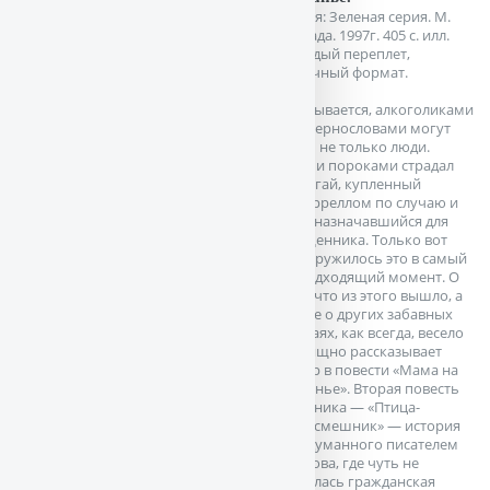
Серия: Зеленая серия. М.
Армада. 1997г. 405 с. илл.
Твердый переплет,
Обычный формат.
Оказывается, алкоголиками
и сквернословами могут
быть не только люди.
Этими пороками страдал
попугай, купленный
Д.Дарреллом по случаю и
предназначавшийся для
священника. Только вот
обнаружилось это в самый
неподходящий момент. О
том, что из этого вышло, а
также о других забавных
случаях, как всегда, весело
и изящно рассказывает
автор в повести «Мама на
выданье». Вторая повесть
сборника — «Птица-
пересмешник» — история
придуманного писателем
острова, где чуть не
началась гражданская