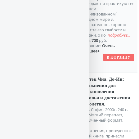
преподают и практикуют ее
в нашем
`цивилизованном`
западном мире и,
следовательно, хорошо
знают те его слабости и
болезни, о ко
подробнее...
Цена:
700
руб.
Состояние:
Очень
хорошее+
Мантек Чиа. До-Ин:
Упражнения для
восстановления
здоровья и достижения
долголетия.
Киев. София. 2000г. 240 с.
илл. Мягкий переплет,
Увеличенный формат.
Упражнения, приведенные
в этой книге, принесли