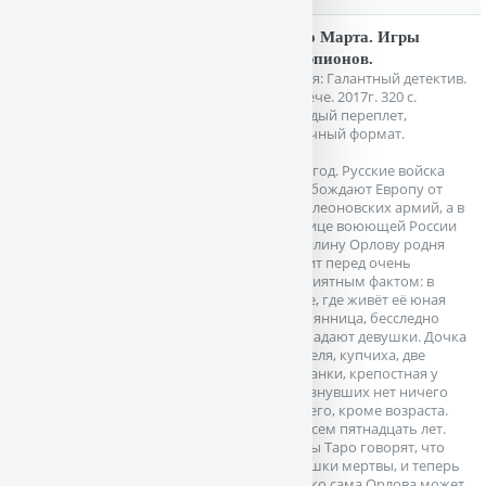
Таро Марта. Игры
скорпионов.
Серия: Галантный детектив.
М. Вече. 2017г. 320 с.
Твердый переплет,
Обычный формат.
1813 год. Русские войска
освобождают Европу от
наполеоновских армий, а в
столице воюющей России
фрейлину Орлову родня
ставит перед очень
неприятным фактом: в
уезде, где живёт её юная
племянница, бесследно
пропадают девушки. Дочка
учителя, купчиха, две
мещанки, крепостная у
исчезнувших нет ничего
общего, кроме возраста.
Им всем пятнадцать лет.
Карты Таро говорят, что
девушки мертвы, и теперь
только сама Орлова может