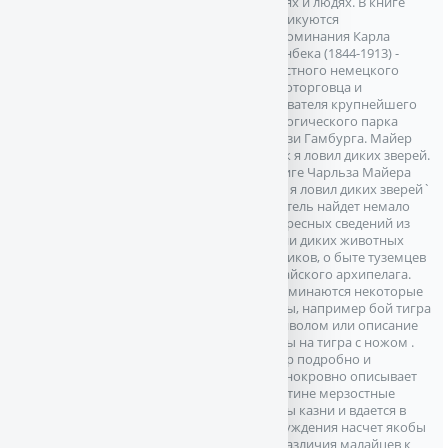
зверях и людях. В книге
публикуются
воспоминания Карла
Гагенбека (1844-1913) -
известного немецкого
звероторговца и
основателя крупнейшего
зоологического парка
вблизи Гамбурга. Майер
Ч.Как я ловил диких зверей.
В книге Чарльза Майера
`Как я ловил диких зверей`
читатель найдет немало
интересных сведений из
жизни диких животных
тропиков, о быте туземцев
Малайского архипелага.
Запоминаются некоторые
сцены, например бой тигра
с буйволом или описание
охоты на тигра с ножом .
Автор подробно и
хладнокровно описывает
поистине мерзостные
сцены казни и вдается в
рассуждения насчет якобы
безразличия малайцев к