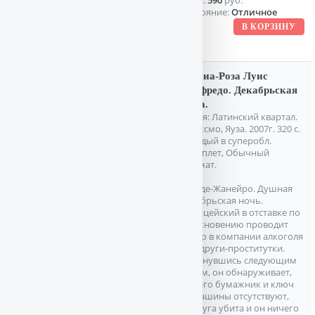
Цена:
590
руб.
Состояние:
Отличное
Гарсиа-Роза Луис
Альфредо. Декабрьская
жара.
Серия: Латинский квартал.
М. Эксмо, Яуза. 2007г. 320 с.
Твердый в суперобл.
переплет, Обычный
формат.
Рио-де-Жанейро. Душная
декабрьская ночь.
Полицейский в отставке по
обыкновению проводит
вечер в компании алкоголя
и подруги-проститутки.
Проснувшись следующим
утром, он обнаруживает,
что его бумажник и ключ
от машины отсутствуют,
подруга убита и он ничего