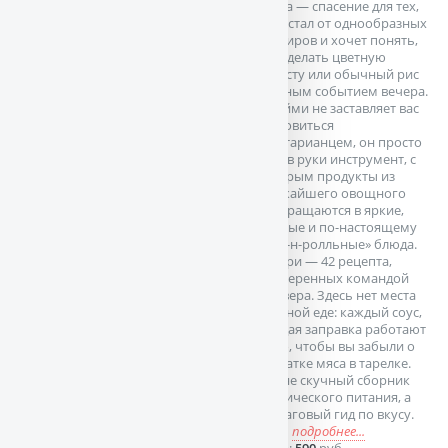
книга — спасение для тех,
кто устал от однообразных
гарниров и хочет понять,
как сделать цветную
капусту или обычный рис
главным событием вечера.
Джейми не заставляет вас
становиться
вегетарианцем, он просто
дает в руки инструмент, с
которым продукты из
ближайшего овощного
превращаются в яркие,
пряные и по-настоящему
«рок-н-ролльные» блюда.
Внутри — 42 рецепта,
проверенных командой
Оливера. Здесь нет места
пресной еде: каждый соус,
каждая заправка работают
на то, чтобы вы забыли о
нехватке мяса в тарелке.
Это не скучный сборник
диетического питания, а
пошаговый гид по вкусу.
Визу
подробнее...