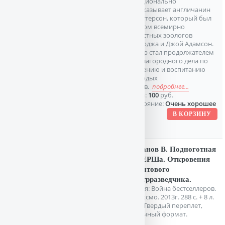
эмоционально
рассказывает англичанин
Г.Паттерсон, который был
другом всемирно
известных зоологов
Джорджа и Джой Адамсон.
Автор стал продолжателем
их благородного дела по
спасению и воспитанию
молодых
львов.
подробнее...
Цена:
100
руб.
Состояние:
Очень хорошее
Баранов В. Подноготная
СМЕРШа. Откровения
фронтового
контрразведчика.
Серия: Война бестселлеров.
М. Эксмо. 2013г. 288 с. + 8 л.
илл. Твердый переплет,
Обычный формат.