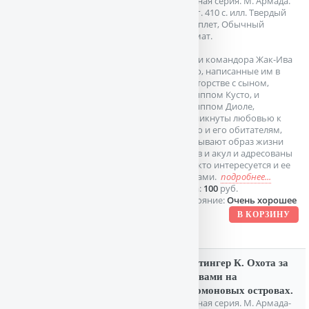
Зеленая серия. М. Армада.
1997г. 410 с. илл. Твердый
переплет, Обычный
формат.
Книги командора Жак-Ива
Кусто, написанные им в
соавторстве с сыном,
Филиппом Кусто, и
Филиппом Диоле,
проникнуты любовью к
морю и его обитателям,
описывают образ жизни
китов и акул и адресованы
тем, кто интересуется и ее
тайнами.
подробнее...
Цена:
100
руб.
Состояние:
Очень хорошее
Майтингер К. Охота за
головами на
Соломоновых островах.
Зеленая серия. М. Армада-