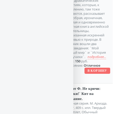
даже драматических
событиях, которые, к
сожалению, там тоже
случаются, рассказывает
эта добрая, ироничная,
веселая и одновременно
грустная книга английской
писательницы,
пронизанная искренней
любовью к природе. В
сборник вошли два
произведения: `Мой
тайный мир` и `История
барсучихи`.
подробнее...
Цена:
150
руб.
Состояние:
Отличное
Моуэт Ф. Не кричи:
`Волки!` Кит на
заклание.
Зеленая серия. М. Армада.
1998г. 409 с. илл. Твердый
переплет, Обычный