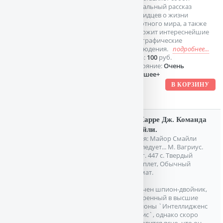
уникальный рассказ
очевидцев о жизни
животного мира, а также
содержит интереснейшие
этнографические
наблюдения.
подробнее...
Цена:
100
руб.
Состояние:
Очень
хорошее+
Ле Карре Дж. Команда
Смайли.
Серия: Майор Смайли
расследует... М. Вагриус.
1998г. 447 с. Твердый
переплет, Обычный
формат.
Схвачен шпион-двойник,
внедренный в высшие
эшелоны `Интеллидженс
сервис`, однако скоро