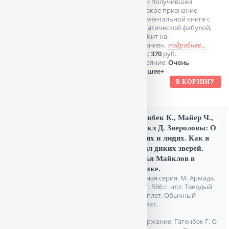
такой получившей
широкое признание
документальной книге с
драматической фабулой,
как «Кит на
заклание».
подробнее...
Цена:
370
руб.
Состояние:
Очень
хорошее+
Гагенбек К., Майер Ч.,
Майкл Д. Звероловы: О
зверях и людях. Как я
ловил диких зверей.
Семья Майклов в
Африке.
Зеленая серия. М. Армада.
1994г. 586 с. илл. Твердый
переплет, Обычный
формат.
Содержание: Гагенбек Г. О