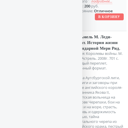
`Хьюго`
подробнее...
Цена:
200
руб.
Состояние:
Отличное
Кальмель М. Леди-
пират. История жизни
легендарной Мери Рид.
Серия: Королевы войны. М.
АСТ, Астрель. 2008г. 701 с.
Твердый переплет,
Обычный формат.
Война Аугсбургской лиги,
интриги и заговоры при
дворе английского короля-
изгнанника Якова II,
пиратская вольница на
острове Черепахи, бои на
суше и на море, страсть,
любовь и одержимость
местью, тайна
хрустального черепа из
индейского храма, пестрый