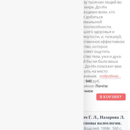
пользу тысячам людей во
всем мире. До-Ин
необходимо всем, кто
хочет добиться
максимальной
работоспособности,
хорошего здоровья и
подтянутости, и, пожалуй,
единственное эффективное
средство, которое
позволяет ощутить
единство тела, ума и духа.
Какой бы ни была ваша
цель, До-Ин поможет вам
прибыть на место
назначения.
подробнее...
Цена:
940
руб.
Состояние:
Почти
отличное
Билич Г. Л., Назарова Л.
В. Основы валеологии.
СПб. Водолей. 1998г. 560 с.