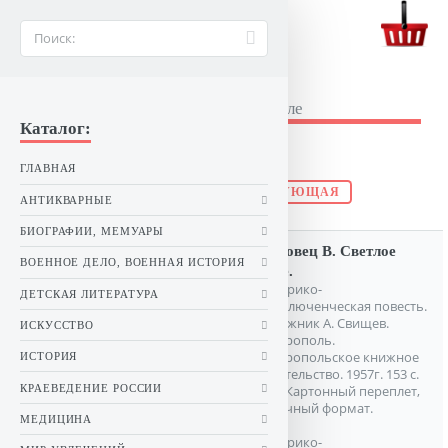
BUKINIST26.RU
Букинистические книги в Ставрополе
Каталог:
Новые поступления книг:
ГЛАВНАЯ
ПРЕДЫДУЩАЯ
СЛЕДУЮЩАЯ
АНТИКВАРНЫЕ
БИОГРАФИИ, МЕМУАРЫ
Быховец В. Светлое
ВОЕННОЕ ДЕЛО, ВОЕННАЯ ИСТОРИЯ
поле.
Историко-
ДЕТСКАЯ ЛИТЕРАТУРА
приключенческая повесть.
Художник А. Свищев.
ИСКУССТВО
Ставрополь.
Ставропольское книжное
ИСТОРИЯ
издательство. 1957г. 153 с.
КРАЕВЕДЕНИЕ РОССИИ
илл. Картонный переплет,
Обычный формат.
МЕДИЦИНА
Историко-