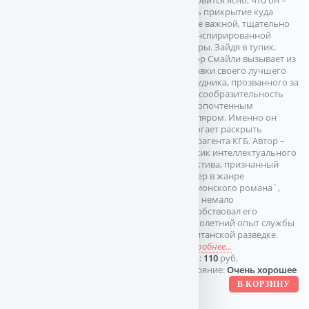
становится ясно, что он –
лишь прикрытие куда
более важной, тщательно
законспирированной
фигуры. Зайдя в тупик,
майор Смайли вызывает из
отставки своего лучшего
сотрудника, прозванного за
ум и сообразительность
Достопочтенным
Школяром. Именно он
помогает раскрыть
суперагента КГБ. Автор –
классик интеллектуального
детектива, признанный
мастер в жанре
`шпионского романа`,
чему немало
способствовал его
многолетний опыт службы
в британской разведке.
подробнее...
Цена:
110
руб.
Состояние:
Очень хорошее