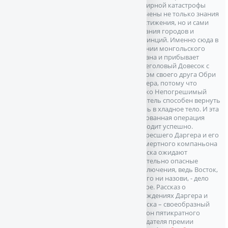
всемирной катастрофы
утрачены не только знания
и достижения, но и сами
названия городов и
провинций. Именно сюда в
одеянии монгольского
шамана и прибывает
песьеголовый Довесок с
трупом своего друга Обри
Даргера, потому что
только Непогрешимый
Целитель способен вернуть
жизнь в хладное тело. И эта
рискованная операция
проходит успешно.
Воскресшего Даргера и его
бессмертного компаньона
Довеска ожидают
смертельно опасные
приключения, ведь Восток,
как его ни назови, - дело
тонкое. Рассказ о
похождениях Даргера и
Довеска – своеобразный
поклон пятикратного
обладателя премии