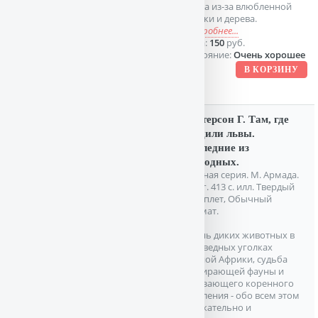
война из-за влюбленной
птички и дерева.
подробнее...
Цена:
150
руб.
Состояние:
Очень хорошее
Паттерсон Г. Там, где
бродили львы.
Последние из
свободных.
Зеленая серия. М. Армада.
1996г. 413 с. илл. Твердый
переплет, Обычный
формат.
Жизнь диких животных в
заповедных уголках
Южной Африки, судьба
вымирающей фауны и
исчезающего коренного
населения - обо всем этом
увлекательно и