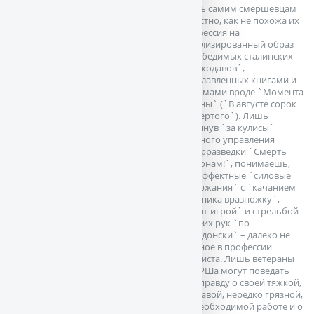
Лишь самим смершевцам
известно, как не похожа их
профессия на
идеализированный образ
непобедимых сталинских
`волкодавов`,
прославленных книгами и
фильмами вроде `Момента
истины` (`В августе сорок
четвертого`). Лишь
заглянув `за кулисы`
Главного управления
контрразведки `Смерть
шпионам!`, понимаешь,
что эффектные `силовые
задержания` с `качанием
маятника вразножку`,
`финт-игрой` и стрельбой
с обеих рук `по-
македонски` – далеко не
главное в профессии
особиста. Лишь ветераны
СМЕРШа могут поведать
всю правду о своей тяжкой,
кровавой, нередко грязной,
но необходимой работе и о