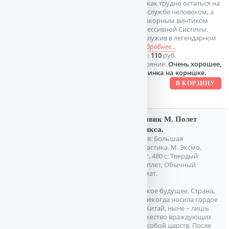
том, как трудно остаться на
этой службе человеком, а
не покорным винтиком
репрессивной Системы.
Прослужив в легендарном
С
подробнее...
Цена:
110
руб.
Состояние:
Очень хорошее,
вмятинка на корншке.
Суэнвик М. Полет
феникса.
Серия: Большая
фантастика. М. Эксмо.
2016г. 480 с. Твердый
переплет, Обычный
формат.
Далекое будущее. Страна,
что некогда носила гордое
имя Китай, ныне – лишь
множество враждующих
меж собой царств. После