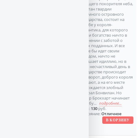
будущего покорителя неба,
капитан гвардии
скромного островного
государства, состоит на
службе у короля-
романтика, для которого
сила и богатство ничто в
сравнении с заботой о
своих подданных. И все
вроде бы идет своим
чередом, ничто не
нарушает идиллию, но в
один несчастливый день в
государстве происходит
переворот, доброго короля
убивают, а на его месте
утверждается злобный
генерал Бонвилан. Но
Конор Брокхарт начинает
борьбу...
подробнее...
Цена:
130
руб.
Состояние:
Отличное