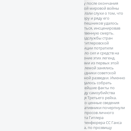
Сразу после окончания
Второй мировой войны
поползли слухи о том, что
Гитлеру и ряду его
приспешников удалось
скрыться, инсценировав
собственную смерть.
Разведслужбы стран
антигитлеровской
коалиции потратили
немало сил и средств на
изучение этих легенд.
Одними из первых этой
проблемой занялись
сотрудники советской
военной разведки. Именно
им удалось собрать
важнейшие факты по
поводу самоубийства
вождя Третьего рейха.
Особо ценные сведения
оперативники почерпнули
из допросов личного
пилота Гитлера
группенфюрера СС Ганса
Баура, по прозвищу