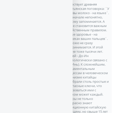
Существует древняя
крестьянская поговорка: `У
коровы молоко - на языке`.
Это вначале непонятно,
поэтому запоминается. А
позже становится важным
хозяйственным правилом.
`Ваше здоровье - на
кончиках ваших пальцев`.
Это тоже не сразу
воспринимается. И этой
истине тоже тысячи лет.
Имя ей - До-Ин
(этимологически связано с
Дао Инь). К сложнейшим,
фундаментальным
процессам в человеческом
организме китайцы
подобрали столь простые и
безопасные ключи, что
пользоваться ими с
успехом может каждый.
Авторы не только
прекрасно знают
традиционную китайскую
медицину, но свыше 15 лет