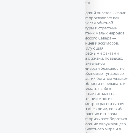
формат.
Канадский писатель Фарли
Моуэт прославился как
знаток самобытной
культуры и страстный
защитник малых народов
канадского Севера —
индейцев и эскимосов.
Изобилующая
интересными фактами
книга о жизни, повадках,
поразительной
сметливости безжалостно
истребляемых тундровых
волков, их богатом «языке»,
способности передавать и
принимать особые
звуковые сигналы на
расстоянии многих
километров рассказывает
книга «Не кричи, волки!».
Со страстью и гневом
Моуэт призывает бороться
за спасение окружающего
нас животного мира и в