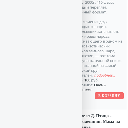
пресс. 2000г. 416 с. илл.
Твердый переплет,
Обычный формат.
Приключения двух
молодых женщин,
пожелавших запечатлеть
быт и нравы народа,
проживающего в одном из
самых экзотических
уголков земного шара,
Меланезии, — вот тема
этой увлекательной книги,
рассчитанной на самый
широкий круг
читателей.
подробнее...
Цена:
100
руб.
Состояние:
Очень
хорошее+
Даррелл Д. Птица -
пересмешник. Мама на
выданье.