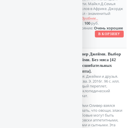
смерти. Майкл Д.Семья
Майклов в Африке. Джордж
Майкл - знаменитый
о
подробнее...
Цена:
100
руб.
Состояние:
Очень хорошее
Оливер Джейми. Выбор
Джейми. Без мяса [42
сногсшибательных
рецепта].
Серия: Джейми и друзья.
Москва. Э. 2016г. 96 с. илл.
Твердый переплет,
Энциклопедический
формат.
Джейми Оливер взялся
доказать, что овощи, злаки
и бобовые могут быть
чертовски аппетитными,
яркими и сытными. Эта