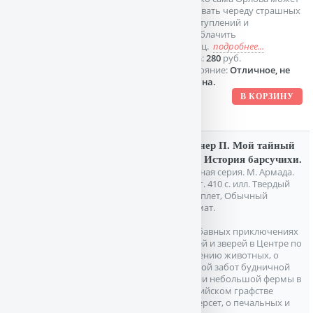
прервать череду страшных
преступлений и
разоблачить
убийц.
подробнее...
Цена:
280
руб.
Состояние:
Отличное, не
читана.
Киднер П. Мой тайный
мир. История барсучихи.
Зеленая серия. М. Армада.
1997г. 410 с. илл. Твердый
переплет, Обычный
формат.
О забавных приключениях
людей и зверей в Центре по
спасению животных, о
полной забот будничной
жизни небольшой фермы в
английском графстве
Сомерсет, о печальных и