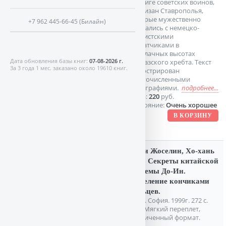
подвиге советских воинов,
партизан Ставрополья,
которые мужественно
+7 962 445-66-45 (Билайн)
сражались с немецко-
фашистскими
захватчиками в
заоблачных высотах
Дата обновления базы книг:
07-08-2026 г.
Кавказского хребта. Текст
За 3 года 1 мес. заказано около 19610 книг.
иллюстрирован
многочисленными
фотографиями.
подробнее...
Цена:
220
руб.
Состояние:
Очень хорошее
Обри Жоселин, Хо-хань
Чан. Секреты китайской
системы До-Ин.
Исцеление кончиками
пальцев.
Киев. София. 1999г. 272 с.
илл. Мягкий переплет,
Увеличенный формат.