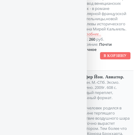
хоровод венецианских
масок - в романе
популярной французской
писательницы,новой
королевы исторического
романа Мирей Кальмель.
подробнее...
Цена:
260
руб.
Состояние:
Почти
отличное
Колфер Йон. Авиатор.
Роман. М.-СПб. Эксмо.
Домино. 2009г. 608 с.
Твердый переплет,
Обычный формат.
Если человек родился в
корзине терпящего
бедствие воздушного шара
- он точно вырастет
авиатором. Тем более что
отец Конора Брокхарта,