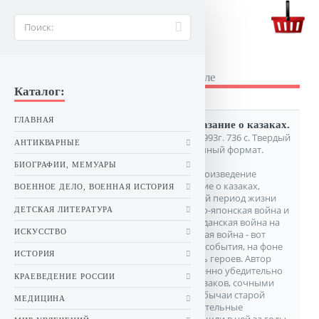
BUKINIST26.RU
Букинистические книги в Ставрополе
Каталог:
РУБРИКИ:
(Исторические романы)
ГЛАВНАЯ
Петров (Бирюк) Д.И. Сказание о казаках.
Роман-трилогия. М. Вече. 1993г. 736 с. Твердый
АНТИКВАРНЫЕ
в суперобл. переплет, Обычный формат.
БИОГРАФИИ, МЕМУАРЫ
Наиболее значительное произведение
писателя - трилогия Сказание о казаках,
ВОЕННОЕ ДЕЛО, ВОЕННАЯ ИСТОРИЯ
охватывающая полувековой период жизни
донского казачества. Русско-японская война и
ДЕТСКАЯ ЛИТЕРАТУРА
революция 1905 года, гражданская война на
ИСКУССТВО
Дону, Великая Отечественная война - вот
крупнейшие исторические события, на фоне
ИСТОРИЯ
которых изображена жизнь героев. Автор
хорошо знает и художественно убедительно
КРАЕВЕДЕНИЕ РОССИИ
показывает быт донских казаков, сочными
красками рисует нравы и обычаи старой
МЕДИЦИНА
казачьей станицы и те разительные
перемены, которые произошли в ней за годы