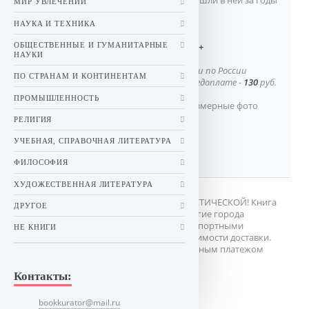
МИР УВЛЕЧЕНИЙ
Советской власти.
НАУКА И ТЕХНИКА
Цена:
100
руб.
ОБЩЕСТВЕННЫЕ И ГУМАНИТАРНЫЕ
Состояние:
Очень хорошее+
НАУКИ
Стоимость пересылки книги по России
ПО СТРАНАМ И КОНТИНЕНТАМ
заказной бандеролью по предоплате -
130
руб.
ПРОМЫШЛЕННОСТЬ
Дополнительные, полноразмерные фото
книги:
Вид 1.
РЕЛИГИЯ
УЧЕБНАЯ, СПРАВОЧНАЯ ЛИТЕРАТУРА
ФИЛОСОФИЯ
ХУДОЖЕСТВЕННАЯ ЛИТЕРАТУРА
Представленная книга является БУКИНИСТИЧЕСКОЙ! Книга
ДРУГОЕ
находится в г.Ставрополь. Доставка в другие города
осуществляется Почтой России или транспортными
НЕ КНИГИ
компаниями. Цена книги указана без стоимости доставки.
Возможна предоплата или заказ наложенным платежом
(оплата при получении).
Контакты:
bookkurator@mail.ru